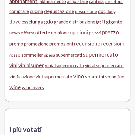
abbinamenti
abbinamento
acquistare
cantina
carrefour
cucina
degustazione
doc
comprare
descrizione
docg
gdo
dove
esselunga
il gigante
grande distribuzione
igt
prezzo
opinioni
offerte
opinione
news
prezzi
offerta
recensione
recensioni
promo
promozione
promozioni
supermercato
sommelier
supermercati
rosso
spesa
vini
vinialsuper
vinialsupermercato
vini al supermercato
vino
volantini
volantino
vinificazione
vini supermercato
wine
winelovers
I più votati