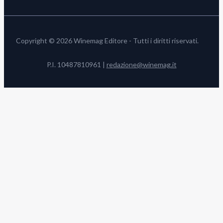
Copyright © 2026 Winemag Editore - Tutti i diritti riservati.
P.I. 10487810961 |
redazione@winemag.it