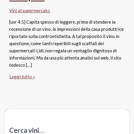
Vini al supermercato
[usr 4.5] Capita spesso di leggere, prima di stendere la
recensione di un vino, le impressioni della casa produttrice
riportate sulla controetichetta. A tal proposito il vino in
questione, come tanti reperibili sugli scaffali dei
supermercati Lidl, non regala un ventaglio dignitoso di
informazioni. Ma da una più attenta analisi sul web, il sito
tedesco […]
L’Impertinente
Leggi tutto »
Crémant
de
Limoux
Aoc
Brut,
Sieur
d’Arques
Cerca vini…