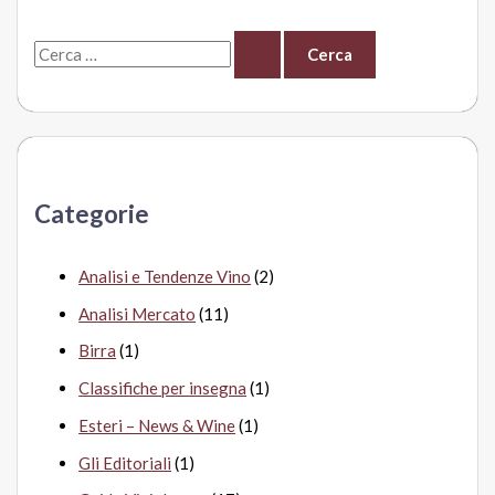
C
e
r
c
a
Categorie
:
Analisi e Tendenze Vino
(2)
Analisi Mercato
(11)
Birra
(1)
Classifiche per insegna
(1)
Esteri – News & Wine
(1)
Gli Editoriali
(1)