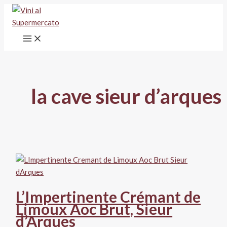
Vai
al
contenuto
la cave sieur d’arques
L’Impertinente Crémant de
Limoux Aoc Brut, Sieur
d’Arques