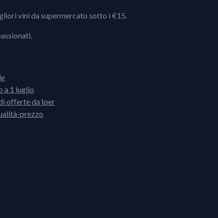
igliori vini da supermercato sotto i €15.
passionati.
le
 a 1 luglio
i offerte da Iper
ualità-prezzo