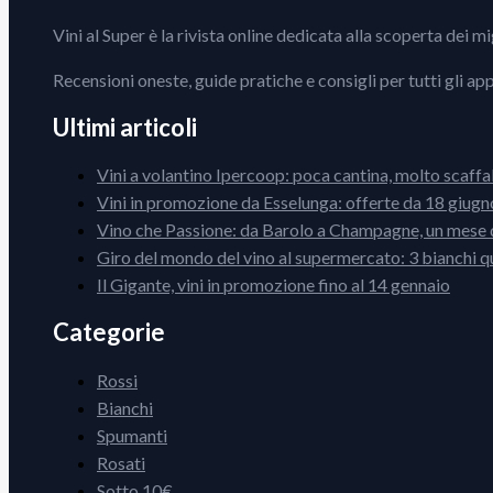
Vini al Super è la rivista online dedicata alla scoperta dei m
Recensioni oneste, guide pratiche e consigli per tutti gli ap
Ultimi articoli
Vini a volantino Ipercoop: poca cantina, molto scaffa
Vini in promozione da Esselunga: offerte da 18 giugno
Vino che Passione: da Barolo a Champagne, un mese d
Giro del mondo del vino al supermercato: 3 bianchi q
Il Gigante, vini in promozione fino al 14 gennaio
Categorie
Rossi
Bianchi
Spumanti
Rosati
Sotto 10€