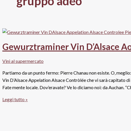
gruppo adeo
Gewurztraminer Vin D’Alsace Ao
Vini al supermercato
Partiamo da un punto fermo: Pierre Chanau non esiste. O, meglio
Vin D’Alsace Appelation Alsace Contròlée che vi sarà capitato di 
Fate mente locale. Dov’eravate? Ve lo diciamo noi: da Auchan. “Cha
Gewurztraminer
Leggi tutto »
Vin
D’Alsace
Aoc,
Pierre