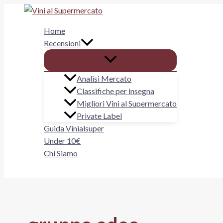
Vai
al
Home
contenuto
Recensioni
Analisi Mercato
Classifiche per insegna
Migliori Vini al Supermercato
Private Label
Guida Vinialsuper
Under 10€
Chi Siamo
Cerca