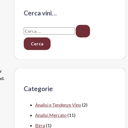
Cerca vini…
C
e
r
c
a
er
:
nd.
Categorie
Analisi e Tendenze Vino
(2)
Analisi Mercato
(11)
Birra
(1)