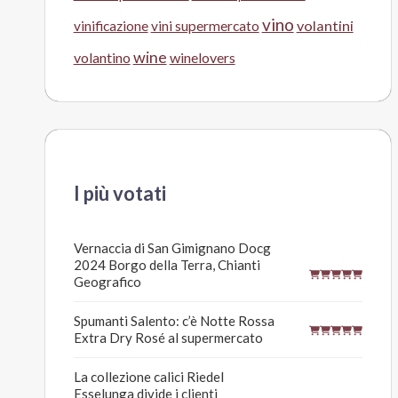
vino
volantini
vinificazione
vini supermercato
wine
volantino
winelovers
I più votati
Vernaccia di San Gimignano Docg
2024 Borgo della Terra, Chianti
Geografico
Spumanti Salento: c’è Notte Rossa
Extra Dry Rosé al supermercato
La collezione calici Riedel
Esselunga divide i clienti