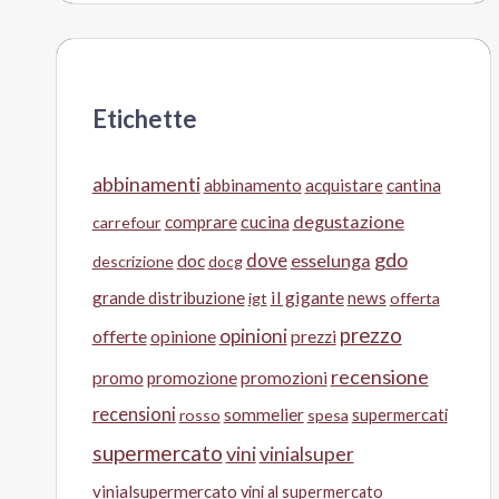
Etichette
abbinamenti
abbinamento
acquistare
cantina
cucina
degustazione
comprare
carrefour
gdo
doc
dove
esselunga
descrizione
docg
il gigante
grande distribuzione
news
igt
offerta
prezzo
opinioni
offerte
opinione
prezzi
recensione
promo
promozione
promozioni
recensioni
sommelier
supermercati
rosso
spesa
supermercato
vini
vinialsuper
vinialsupermercato
vini al supermercato