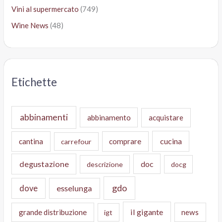
Vini al supermercato
(749)
Wine News
(48)
Etichette
abbinamenti
abbinamento
acquistare
cucina
cantina
comprare
carrefour
degustazione
doc
descrizione
docg
gdo
dove
esselunga
il gigante
grande distribuzione
news
igt