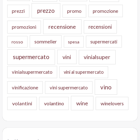
prezzo
prezzi
promo
promozione
recensione
recensioni
promozioni
sommelier
supermercati
rosso
spesa
supermercato
vini
vinialsuper
vinialsupermercato
vini al supermercato
vino
vinificazione
vini supermercato
wine
volantini
volantino
winelovers