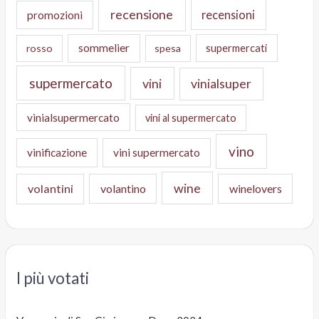
recensione
recensioni
promozioni
sommelier
supermercati
rosso
spesa
supermercato
vini
vinialsuper
vinialsupermercato
vini al supermercato
vino
vinificazione
vini supermercato
wine
volantini
volantino
winelovers
I più votati