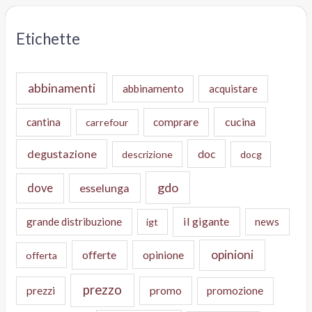
Etichette
abbinamenti
abbinamento
acquistare
cucina
cantina
comprare
carrefour
degustazione
doc
descrizione
docg
gdo
dove
esselunga
il gigante
grande distribuzione
news
igt
opinioni
offerte
opinione
offerta
prezzo
prezzi
promo
promozione