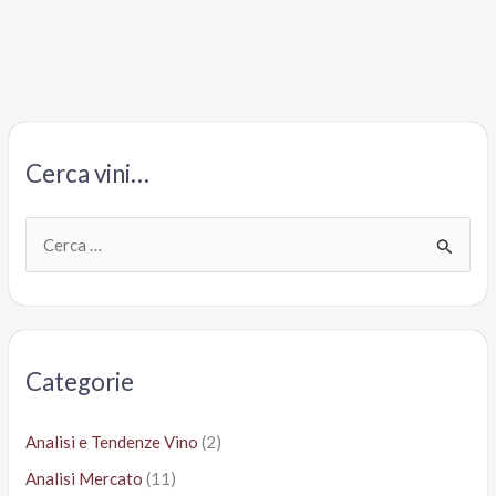
Borgo
San
Michele
Cerca vini…
C
e
r
c
a
Categorie
:
Analisi e Tendenze Vino
(2)
Analisi Mercato
(11)