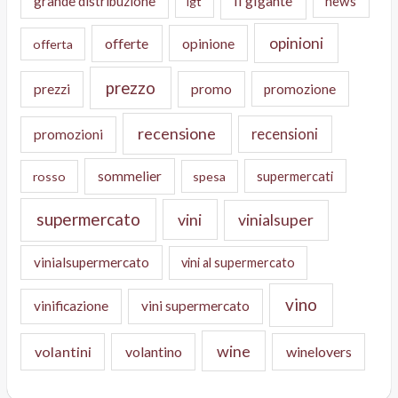
il gigante
grande distribuzione
news
igt
opinioni
offerte
opinione
offerta
prezzo
prezzi
promo
promozione
recensione
recensioni
promozioni
sommelier
supermercati
rosso
spesa
supermercato
vini
vinialsuper
vinialsupermercato
vini al supermercato
vino
vinificazione
vini supermercato
wine
volantini
volantino
winelovers