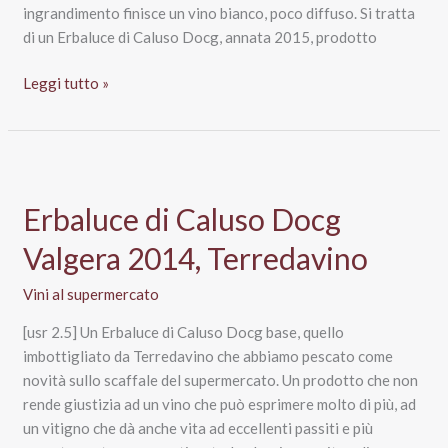
ingrandimento finisce un vino bianco, poco diffuso. Si tratta
di un Erbaluce di Caluso Docg, annata 2015, prodotto
Erbaluce
Leggi tutto »
di
Caluso
Docg
2015,
Antonio
Erbaluce di Caluso Docg
Longo
Valgera 2014, Terredavino
Vini al supermercato
[usr 2.5] Un Erbaluce di Caluso Docg base, quello
imbottigliato da Terredavino che abbiamo pescato come
novità sullo scaffale del supermercato. Un prodotto che non
rende giustizia ad un vino che può esprimere molto di più, ad
un vitigno che dà anche vita ad eccellenti passiti e più