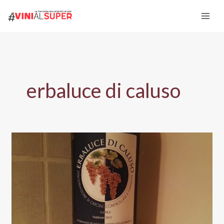
Vai
al
contenuto
erbaluce di caluso