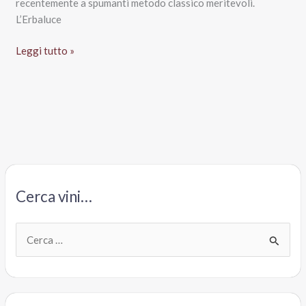
recentemente a spumanti metodo classico meritevoli.
L’Erbaluce
Erbaluce
Leggi tutto »
di
Caluso
Docg
Valgera
2014,
Terredavino
Cerca vini…
C
e
r
c