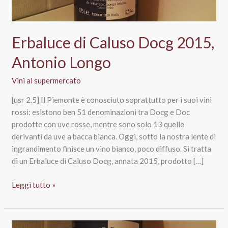
Erbaluce di Caluso Docg 2015,
Antonio Longo
Vini al supermercato
[usr 2.5] Il Piemonte è conosciuto soprattutto per i suoi vini
rossi: esistono ben 51 denominazioni tra Docg e Doc
prodotte con uve rosse, mentre sono solo 13 quelle
derivanti da uve a bacca bianca. Oggi, sotto la nostra lente di
ingrandimento finisce un vino bianco, poco diffuso. Si tratta
di un Erbaluce di Caluso Docg, annata 2015, prodotto […]
Erbaluce
Leggi tutto »
di
Caluso
Docg