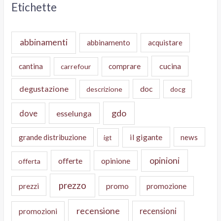
Etichette
abbinamenti
abbinamento
acquistare
cucina
cantina
comprare
carrefour
degustazione
doc
descrizione
docg
gdo
dove
esselunga
il gigante
grande distribuzione
news
igt
opinioni
offerte
opinione
offerta
prezzo
prezzi
promo
promozione
recensione
recensioni
promozioni