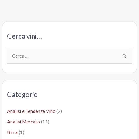
2011,
Cantina
Lidl
Selezione
Cerca vini…
Gambero
Rosso
C
e
r
c
a
Categorie
:
Analisi e Tendenze Vino
(2)
Analisi Mercato
(11)
Birra
(1)