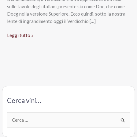
sulle tavole degli italiani, presente sia come Doc, che come
Docg nella versione Superiore. Ecco quindi, sotto la nostra
lente di ingrandimento oggi il Verdicchio […]
Verdicchio
Leggi tutto »
dei
Castelli
di
Jesi
Doc
Classico
2014,
Colonnara
Cerca vini…
C
e
r