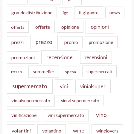
il gigante
grande distribuzione
news
igt
opinioni
offerte
opinione
offerta
prezzo
prezzi
promo
promozione
recensione
recensioni
promozioni
sommelier
supermercati
rosso
spesa
supermercato
vini
vinialsuper
vinialsupermercato
vini al supermercato
vino
vinificazione
vini supermercato
wine
volantini
volantino
winelovers