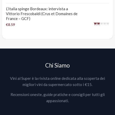
L’Italia spinge Bordeaux: intervista a
Vittorio Frescobaldi (Crus et Domaines de
France – GCF)
€8.59
Chi Siamo
Vini al Super è la rivista online dedicata alla scoperta dei
migliori vini da supermercato sotto i €15.
Recensioni oneste, guide pratiche e consigli per tutti gli
appassionati.