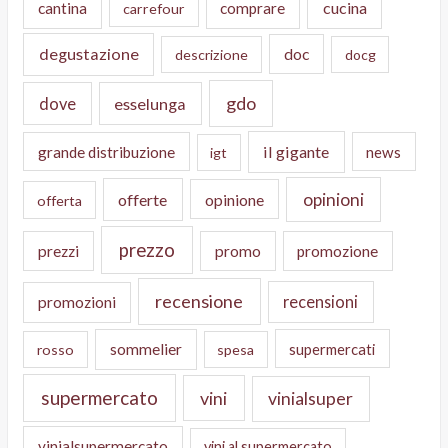
cucina
cantina
comprare
carrefour
degustazione
doc
descrizione
docg
gdo
dove
esselunga
il gigante
grande distribuzione
news
igt
opinioni
offerte
opinione
offerta
prezzo
prezzi
promo
promozione
recensione
recensioni
promozioni
sommelier
supermercati
rosso
spesa
supermercato
vini
vinialsuper
vinialsupermercato
vini al supermercato