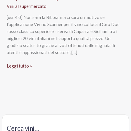
Vini al supermercato
[usr 4.0] Non sarà la Bibbia, ma ci sarà un motivo se
l’applicazione Vivino Scanner per il vino colloca il Cirò Doc
rosso classico superiore riserva di Caparra e Siciliani tra i
migliori 20 vini italiani nel rapporto qualità prezzo. Un
giudizio scaturito grazie ai voti ottenuti dalle migliaia di
utenti e appassionati del settore, […]
Cirò
Leggi tutto »
Doc
rosso
classico
superiore
Caparra
e
Siciliani
Cerca vini…