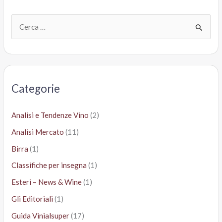
C
e
r
c
a
Categorie
:
Analisi e Tendenze Vino
(2)
Analisi Mercato
(11)
Birra
(1)
Classifiche per insegna
(1)
Esteri – News & Wine
(1)
Gli Editoriali
(1)
Guida Vinialsuper
(17)