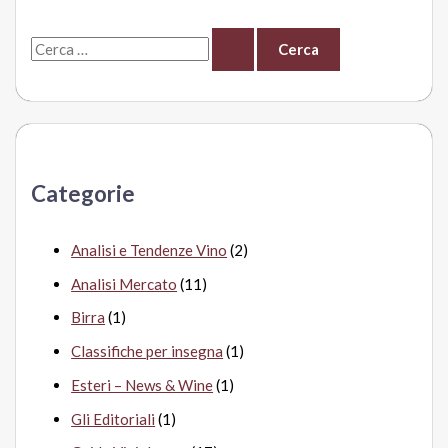
C
e
r
c
a
Categorie
:
Analisi e Tendenze Vino
(2)
Analisi Mercato
(11)
Birra
(1)
Classifiche per insegna
(1)
Esteri – News & Wine
(1)
Gli Editoriali
(1)