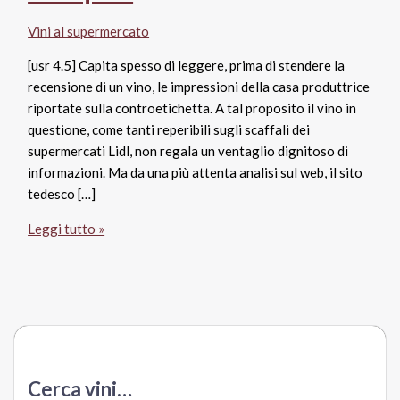
Vini al supermercato
[usr 4.5] Capita spesso di leggere, prima di stendere la
recensione di un vino, le impressioni della casa produttrice
riportate sulla controetichetta. A tal proposito il vino in
questione, come tanti reperibili sugli scaffali dei
supermercati Lidl, non regala un ventaglio dignitoso di
informazioni. Ma da una più attenta analisi sul web, il sito
tedesco […]
L’Impertinente
Leggi tutto »
Crémant
de
Limoux
Aoc
Brut,
Sieur
d’Arques
Cerca vini…