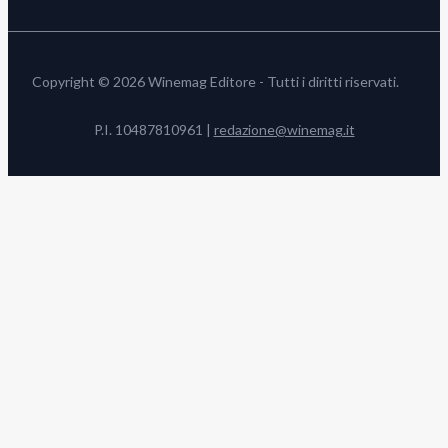
Copyright © 2026 Winemag Editore - Tutti i diritti riservati.
P.I. 10487810961 |
redazione@winemag.it