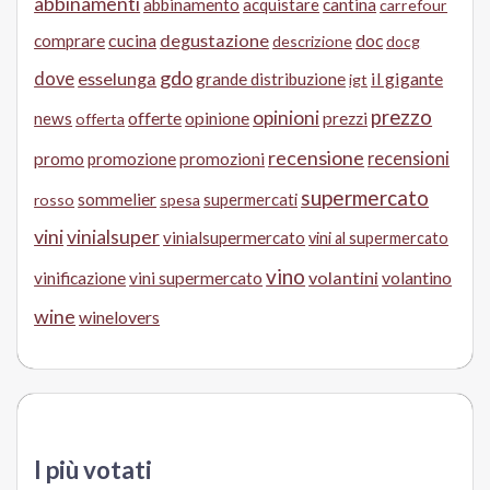
abbinamenti
abbinamento
acquistare
cantina
carrefour
cucina
degustazione
doc
comprare
descrizione
docg
gdo
dove
esselunga
il gigante
grande distribuzione
igt
prezzo
opinioni
offerte
opinione
news
prezzi
offerta
recensione
recensioni
promo
promozione
promozioni
supermercato
sommelier
supermercati
rosso
spesa
vini
vinialsuper
vinialsupermercato
vini al supermercato
vino
volantini
volantino
vinificazione
vini supermercato
wine
winelovers
I più votati