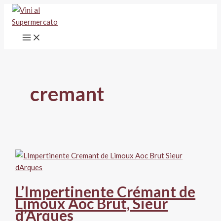
Vai
al
contenuto
cremant
L’Impertinente Crémant de
Limoux Aoc Brut, Sieur
d’Arques