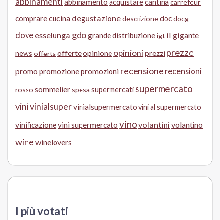
abbinamenti
abbinamento
acquistare
cantina
carrefour
cucina
degustazione
doc
comprare
descrizione
docg
gdo
dove
esselunga
il gigante
grande distribuzione
igt
prezzo
opinioni
offerte
opinione
news
prezzi
offerta
recensione
recensioni
promo
promozione
promozioni
supermercato
sommelier
supermercati
rosso
spesa
vini
vinialsuper
vinialsupermercato
vini al supermercato
vino
volantini
volantino
vinificazione
vini supermercato
wine
winelovers
I più votati