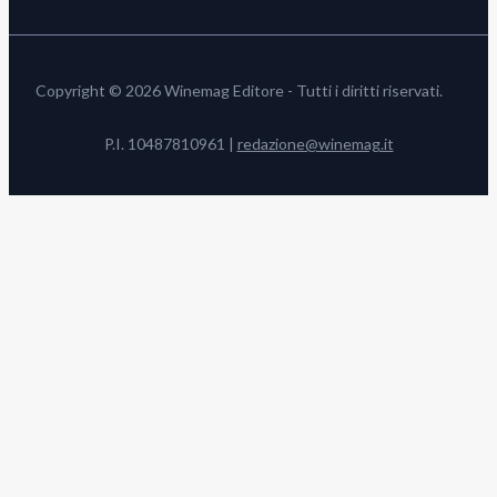
Copyright © 2026 Winemag Editore - Tutti i diritti riservati.
P.I. 10487810961 |
redazione@winemag.it