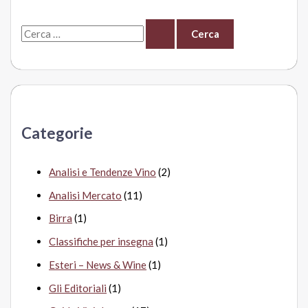
bottiglione
C
e
crescono
e
i
r
vini
c
di
a
fascia
Categorie
alta
:
Analisi e Tendenze Vino
(2)
Analisi Mercato
(11)
Birra
(1)
Classifiche per insegna
(1)
Esteri – News & Wine
(1)
Gli Editoriali
(1)