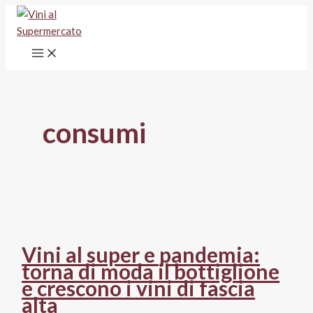
Vai
al
contenuto
consumi
Vini al super e pandemia:
torna di moda il bottiglione
e crescono i vini di fascia
alta