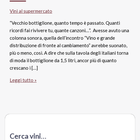
Vini al supermercato
“Vecchio bottiglione, quanto tempo è passato. Quanti
ricordi fai rivivere tu, quante canzoni…”. Avesse avuto una
colonna sonora, quella dell’incontro “Vino e grande
distribuzione di fronte al cambiamento” avrebbe suonato,
più o meno, così. A dire che sulla tavola degli italiani torna
di moda il bottiglione da 1,5 litri, ancor più di quanto
crescano i […]
Vini
Leggi tutto »
al
super
e
pandemia:
torna
di
moda
Cerca vini…
il