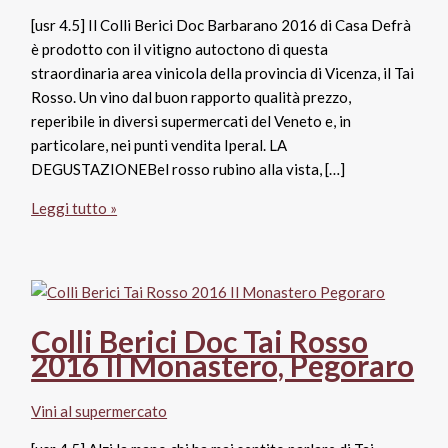
[usr 4.5] Il Colli Berici Doc Barbarano 2016 di Casa Defrà
è prodotto con il vitigno autoctono di questa
straordinaria area vinicola della provincia di Vicenza, il Tai
Rosso. Un vino dal buon rapporto qualità prezzo,
reperibile in diversi supermercati del Veneto e, in
particolare, nei punti vendita Iperal. LA
DEGUSTAZIONEBel rosso rubino alla vista, […]
Colli
Leggi tutto »
Berici
Doc
Barbarano
2016,
Casa
Colli Berici Doc Tai Rosso
Defrà
2016 Il Monastero, Pegoraro
–
Cielo
Vini al supermercato
e
Terra