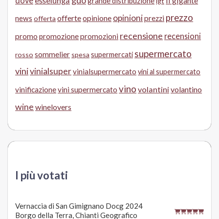
gdo
dove
esselunga
il gigante
grande distribuzione
igt
prezzo
opinioni
offerte
opinione
news
prezzi
offerta
recensione
recensioni
promo
promozione
promozioni
supermercato
sommelier
supermercati
rosso
spesa
vini
vinialsuper
vinialsupermercato
vini al supermercato
vino
volantini
volantino
vinificazione
vini supermercato
wine
winelovers
I più votati
Vernaccia di San Gimignano Docg 2024
Borgo della Terra, Chianti Geografico