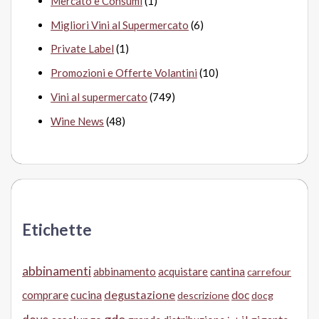
Mercato e Consumi
(1)
Migliori Vini al Supermercato
(6)
Private Label
(1)
Promozioni e Offerte Volantini
(10)
Vini al supermercato
(749)
Wine News
(48)
Etichette
abbinamenti
abbinamento
acquistare
cantina
carrefour
cucina
degustazione
doc
comprare
descrizione
docg