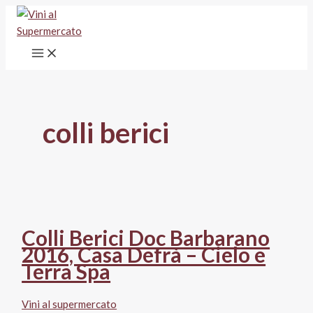
Vai
al
contenuto
colli berici
Colli Berici Doc Barbarano
2016, Casa Defrà – Cielo e
Terra Spa
Vini al supermercato