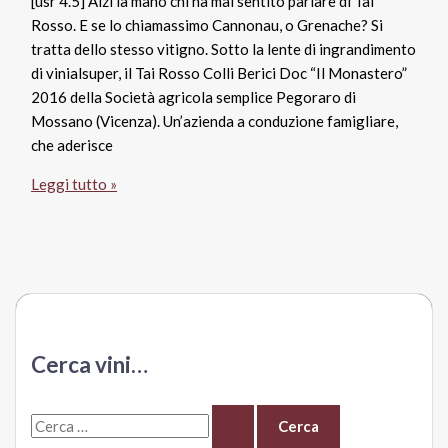
[usr 4.5] Alzi la mano chi ha mai sentito parlare di Tai
Spa
Rosso. E se lo chiamassimo Cannonau, o Grenache? Si
tratta dello stesso vitigno. Sotto la lente di ingrandimento
di vinialsuper, il Tai Rosso Colli Berici Doc “Il Monastero”
2016 della Società agricola semplice Pegoraro di
Mossano (Vicenza). Un’azienda a conduzione famigliare,
che aderisce
Colli
Leggi tutto »
Berici
Doc
Tai
Rosso
2016
Il
Monastero,
Cerca vini…
Pegoraro
C