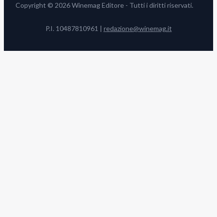
Copyright © 2026 Winemag Editore - Tutti i diritti riservati.
P.I. 10487810961 |
redazione@winemag.it