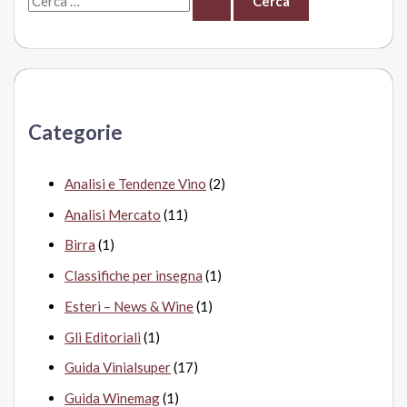
e
r
c
a
Categorie
:
Analisi e Tendenze Vino
(2)
Analisi Mercato
(11)
Birra
(1)
Classifiche per insegna
(1)
Esteri – News & Wine
(1)
Gli Editoriali
(1)
Guida Vinialsuper
(17)
Guida Winemag
(1)