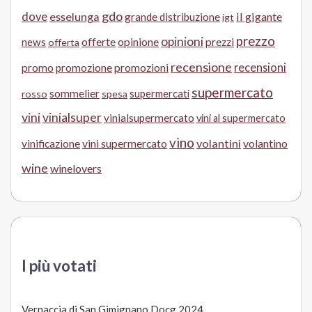
gdo
dove
esselunga
il gigante
grande distribuzione
igt
prezzo
opinioni
offerte
opinione
news
prezzi
offerta
recensione
recensioni
promo
promozione
promozioni
supermercato
sommelier
supermercati
rosso
spesa
vini
vinialsuper
vinialsupermercato
vini al supermercato
vino
volantini
volantino
vinificazione
vini supermercato
wine
winelovers
I più votati
Vernaccia di San Gimignano Docg 2024