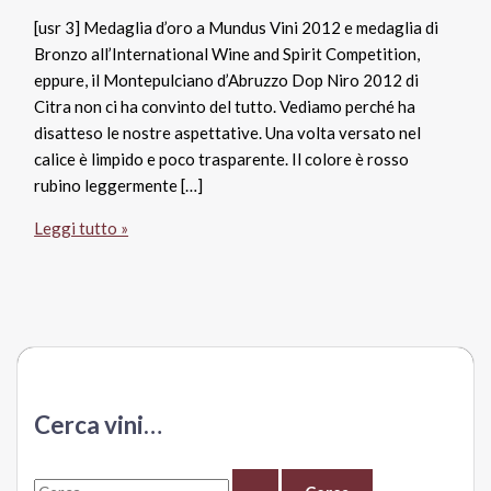
[usr 3] Medaglia d’oro a Mundus Vini 2012 e medaglia di
Bronzo all’International Wine and Spirit Competition,
eppure, il Montepulciano d’Abruzzo Dop Niro 2012 di
Citra non ci ha convinto del tutto. Vediamo perché ha
disatteso le nostre aspettative. Una volta versato nel
calice è limpido e poco trasparente. Il colore è rosso
rubino leggermente […]
Montepulciano
Leggi tutto »
d’Abruzzo
Dop
Niro
2012,
Citra
Cerca vini…
C