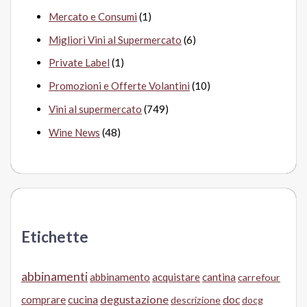
Mercato e Consumi
(1)
Migliori Vini al Supermercato
(6)
Private Label
(1)
Promozioni e Offerte Volantini
(10)
Vini al supermercato
(749)
Wine News
(48)
Etichette
abbinamenti
abbinamento
acquistare
cantina
carrefour
cucina
degustazione
doc
comprare
descrizione
docg