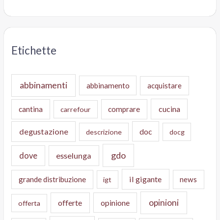
Etichette
abbinamenti
abbinamento
acquistare
cucina
cantina
comprare
carrefour
degustazione
doc
descrizione
docg
gdo
dove
esselunga
il gigante
grande distribuzione
news
igt
opinioni
offerte
opinione
offerta