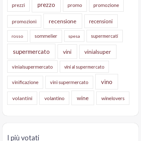
prezzo
prezzi
promo
promozione
recensione
recensioni
promozioni
sommelier
supermercati
rosso
spesa
supermercato
vini
vinialsuper
vinialsupermercato
vini al supermercato
vino
vinificazione
vini supermercato
wine
volantini
volantino
winelovers
I più votati