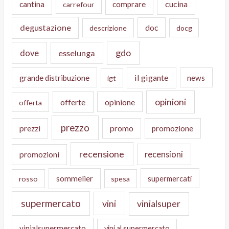
cucina
cantina
comprare
carrefour
degustazione
doc
descrizione
docg
gdo
dove
esselunga
il gigante
grande distribuzione
news
igt
opinioni
offerte
opinione
offerta
prezzo
prezzi
promo
promozione
recensione
recensioni
promozioni
sommelier
supermercati
rosso
spesa
supermercato
vini
vinialsuper
vinialsupermercato
vini al supermercato