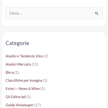
C
e
r
c
a
Categorie
:
Analisi e Tendenze Vino
(2)
Analisi Mercato
(11)
Birra
(1)
Classifiche per insegna
(1)
Esteri – News & Wine
(1)
Gli Editoriali
(1)
Guida Vinialsuper
(17)