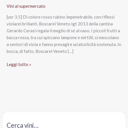
Vini al supermercato
[usr 3.5] Di colore rosso rubino impenetrabile, con riflessi
violacei brillanti, Boscarel Veneto Igt 2013 della cantina
Gerardo Cerasi regala il meglio di sé al naso. I piccoli frutti a
bacca rossa, tra cui spiccano lampone e mirtilli, si mescolano
a sentori di viola e fanno presagire un’alcolicità sostenuta. In
bocca, di fatto, Boscarel Veneto […]
Boscarel
Leggi tutto »
Veneto
Igt
2013,
Gerardo
Cesari
Cerca vini…