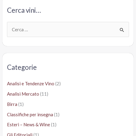
Cerca vini…
C
e
r
c
a
Categorie
:
Analisi e Tendenze Vino
(2)
Analisi Mercato
(11)
Birra
(1)
Classifiche per insegna
(1)
Esteri – News & Wine
(1)
Gli Editoriali
(1)