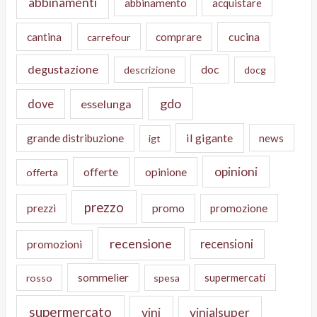
abbinamenti
abbinamento
acquistare
cucina
cantina
comprare
carrefour
degustazione
doc
descrizione
docg
gdo
dove
esselunga
il gigante
grande distribuzione
news
igt
opinioni
offerte
opinione
offerta
prezzo
prezzi
promo
promozione
recensione
recensioni
promozioni
sommelier
supermercati
rosso
spesa
supermercato
vini
vinialsuper