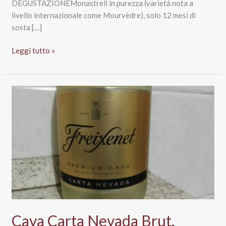
DEGUSTAZIONEMonastrell in purezza (varietà nota a
livello internazionale come Mourvèdre), solo 12 mesi di
sosta […]
Cava
Leggi tutto »
Arestel
Rosado
Brut,
Lidl
Cava Carta Nevada Brut,