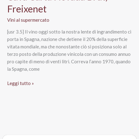
Freixenet
Vini al supermercato
[usr 3.5] Il vino oggi sotto la nostra lente di ingrandimento ci
porta in Spagna, nazione che detiene il 20% della superficie
vitata mondiale, ma che nonostante ciò si posiziona solo al
terzo posto della produzione vinicola con un consumo annuo
pro capite di meno di venti litri. Correva l’anno 1970, quando
la Spagna, come
Cava
Leggi tutto »
Carta
Nevada
Brut,
Freixenet