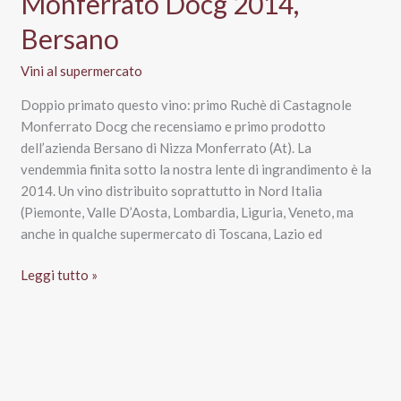
Monferrato Docg 2014,
Bersano
Vini al supermercato
Doppio primato questo vino: primo Ruchè di Castagnole
Monferrato Docg che recensiamo e primo prodotto
dell’azienda Bersano di Nizza Monferrato (At). La
vendemmia finita sotto la nostra lente di ingrandimento è la
2014. Un vino distribuito soprattutto in Nord Italia
(Piemonte, Valle D’Aosta, Lombardia, Liguria, Veneto, ma
anche in qualche supermercato di Toscana, Lazio ed
Ruchè
Leggi tutto »
di
Castagnole
Monferrato
Docg
2014,