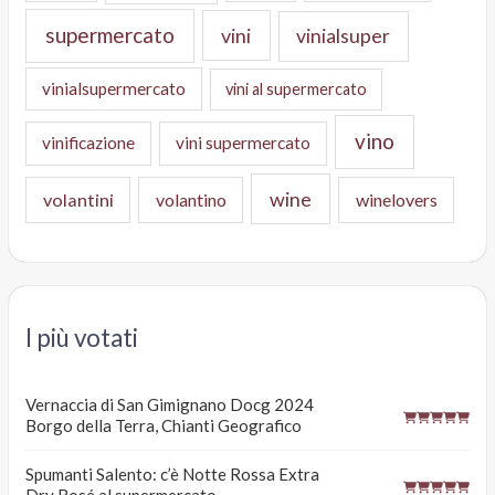
supermercato
vini
vinialsuper
vinialsupermercato
vini al supermercato
vino
vinificazione
vini supermercato
wine
volantini
volantino
winelovers
I più votati
Vernaccia di San Gimignano Docg 2024
Borgo della Terra, Chianti Geografico
Spumanti Salento: c’è Notte Rossa Extra
Dry Rosé al supermercato