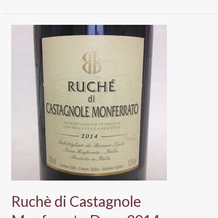
Pecorino
Dop
2015,
Ciù
Ciù
Ruchè di Castagnole