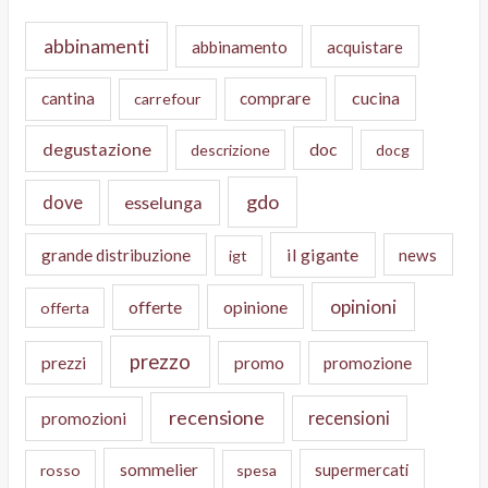
abbinamenti
abbinamento
acquistare
cucina
cantina
comprare
carrefour
degustazione
doc
descrizione
docg
gdo
dove
esselunga
il gigante
grande distribuzione
news
igt
opinioni
offerte
opinione
offerta
prezzo
prezzi
promo
promozione
recensione
recensioni
promozioni
sommelier
supermercati
rosso
spesa