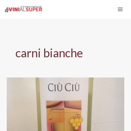
Vai
al
contenuto
carni bianche