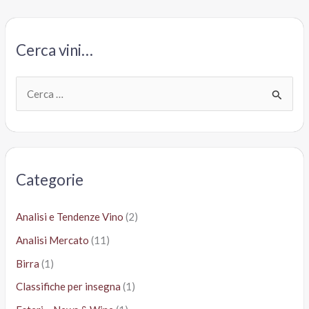
Bersano
Cerca vini…
C
e
r
c
a
Categorie
:
Analisi e Tendenze Vino
(2)
Analisi Mercato
(11)
Birra
(1)
Classifiche per insegna
(1)