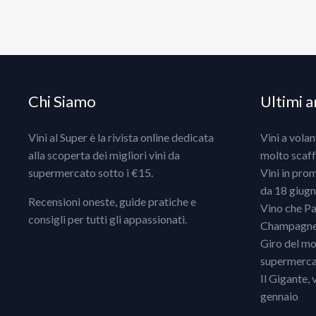
Chi Siamo
Ultimi ar
Vini al Super è la rivista online dedicata
Vini a vola
alla scoperta dei migliori vini da
molto scaff
supermercato sotto i €15.
Vini in pro
da 18 giugno
Recensioni oneste, guide pratiche e
Vino che Pa
consigli per tutti gli appassionati.
Champagne, 
Giro del mo
supermercat
Il Gigante, 
gennaio