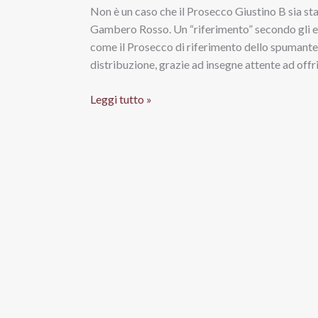
Non è un caso che il Prosecco Giustino B sia sta
Gambero Rosso. Un “riferimento” secondo gli es
come il Prosecco di riferimento dello spumante 
distribuzione, grazie ad insegne attente ad offr
Valdobbiadene
Leggi tutto »
Superiore
Docg
Prosecco
Giustino
B
2015,
Ruggeri