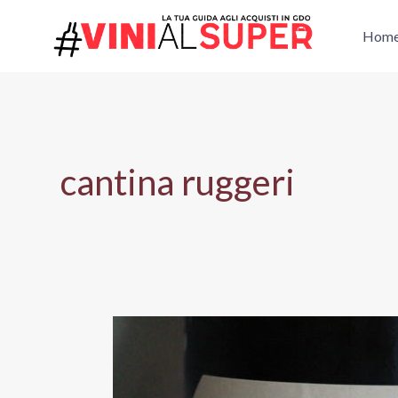
Vai
al
Hom
contenuto
cantina ruggeri