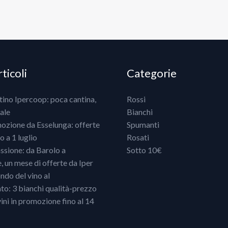
ticoli
Categorie
ntino Ipercoop: poca cantina,
Rossi
ale
Bianchi
mozione da Esselunga: offerte
Spumanti
 a 1 luglio
Rosati
ssione: da Barolo a
Sotto 10€
un mese di offerte da Iper
ndo del vino al
o: 3 bianchi qualità-prezzo
vini in promozione fino al 14