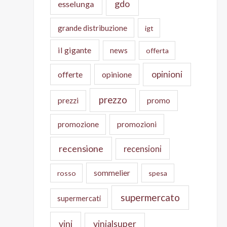
gdo
esselunga
grande distribuzione
igt
il gigante
news
offerta
opinioni
offerte
opinione
prezzo
prezzi
promo
promozione
promozioni
recensione
recensioni
sommelier
rosso
spesa
supermercato
supermercati
vini
vinialsuper