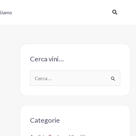
Cerca
 Siamo
Cerca vini…
C
e
r
c
a
Categorie
: