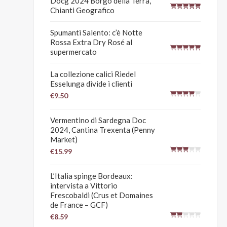
Docg 2024 Borgo della Terra,
Chianti Geografico
Spumanti Salento: c’è Notte
Rossa Extra Dry Rosé al
supermercato
La collezione calici Riedel
Esselunga divide i clienti
€9.50
Vermentino di Sardegna Doc
2024, Cantina Trexenta (Penny
Market)
€15.99
L’Italia spinge Bordeaux:
intervista a Vittorio
Frescobaldi (Crus et Domaines
de France – GCF)
€8.59