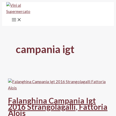
Vai
al
contenuto
campania igt
Falanghina Campania Igt
2016 Strangolagalli, Fattoria
Alois