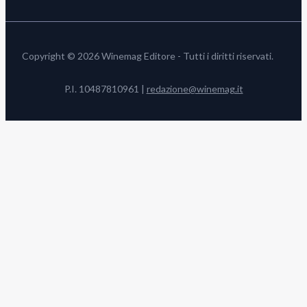
Copyright © 2026 Winemag Editore - Tutti i diritti riservati.
P.I. 10487810961 |
redazione@winemag.it