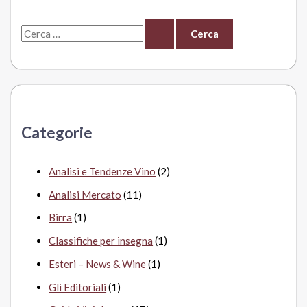
C
e
r
c
a
Categorie
:
Analisi e Tendenze Vino
(2)
Analisi Mercato
(11)
Birra
(1)
Classifiche per insegna
(1)
Esteri – News & Wine
(1)
Gli Editoriali
(1)