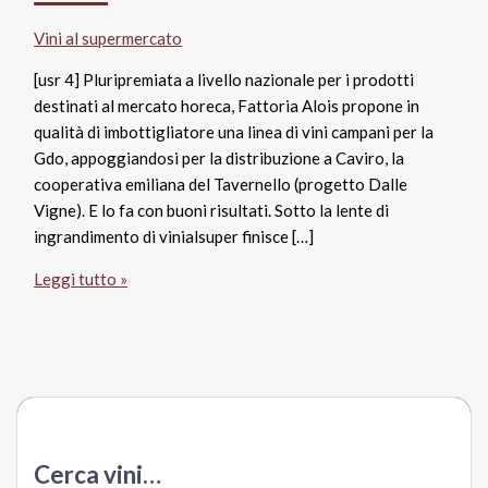
Vini al supermercato
[usr 4] Pluripremiata a livello nazionale per i prodotti
destinati al mercato horeca, Fattoria Alois propone in
qualità di imbottigliatore una linea di vini campani per la
Gdo, appoggiandosi per la distribuzione a Caviro, la
cooperativa emiliana del Tavernello (progetto Dalle
Vigne). E lo fa con buoni risultati. Sotto la lente di
ingrandimento di vinialsuper finisce […]
Falanghina
Leggi tutto »
Campania
Igt
2016
Strangolagalli,
Fattoria
Alois
Cerca vini…