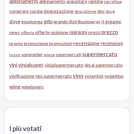
abbinamenti
abbinamento
acquistare
cantina
carrefour
cucina
degustazione
doc
comprare
descrizione
docg
gdo
dove
esselunga
il gigante
grande distribuzione
igt
prezzo
opinioni
offerte
opinione
news
prezzi
offerta
recensione
recensioni
promo
promozione
promozioni
supermercato
sommelier
supermercati
rosso
spesa
vini
vinialsuper
vinialsupermercato
vini al supermercato
vino
volantini
volantino
vinificazione
vini supermercato
wine
winelovers
I più votati