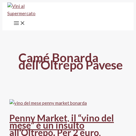
Vai
al
contenuto
Camé Bonarda
dell’Oltrepò Pavese
Penny Market, il “vino del
mese” è un insulto
all’Oltrepò. Per 2 euro,