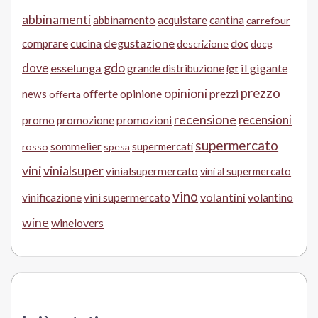
abbinamenti
abbinamento
acquistare
cantina
carrefour
cucina
degustazione
doc
comprare
descrizione
docg
gdo
dove
esselunga
il gigante
grande distribuzione
igt
prezzo
opinioni
offerte
opinione
news
prezzi
offerta
recensione
recensioni
promo
promozione
promozioni
supermercato
sommelier
supermercati
rosso
spesa
vini
vinialsuper
vinialsupermercato
vini al supermercato
vino
volantini
volantino
vinificazione
vini supermercato
wine
winelovers