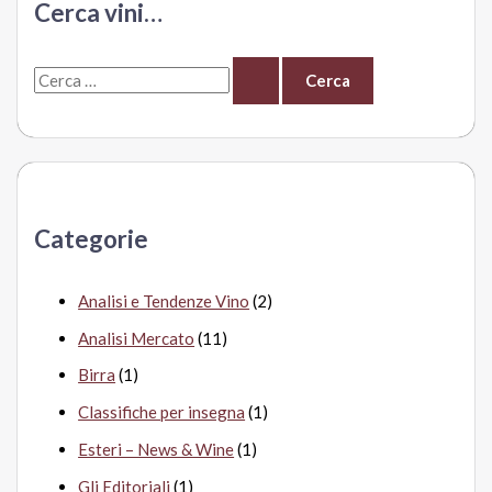
Cerca vini…
insulto
all’Oltrepò.
C
Per
2
e
euro,
r
meglio
c
il
a
Syrah
Categorie
Pellegrino
:
Analisi e Tendenze Vino
(2)
Analisi Mercato
(11)
Birra
(1)
Classifiche per insegna
(1)
Esteri – News & Wine
(1)
Gli Editoriali
(1)