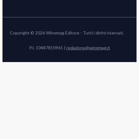
Copyright © 2026 Winemag Editore - Tutti i diritti riservati.
P.I. 10487810961 |
redazione@winemag.it