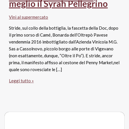
meglio il Syrah Pellegrino
Vini al supermercato
Stride, sul collo della bottiglia, la fascetta della Doc, dopo
il primo sorso di Camé, Bonarda dell’Oltrepò Pavese
vendemmia 2016 imbottigliato dall’Azienda Vinicola M.G.
Sas a Cassolnovo, piccolo borgo alle porte di Vigevano
(non esattamente, dunque, “Oltre il Po”). E stride, ancor
prima, il manifesto affisso al cestone del Penny Market,nel
quale sono rovesciate le […]
Penny
Leggi tutto »
Market,
il
“vino
del
mese”
è
un