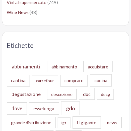
Vini al supermercato
(749)
Wine News
(48)
Etichette
abbinamenti
abbinamento
acquistare
cucina
cantina
comprare
carrefour
degustazione
doc
descrizione
docg
gdo
dove
esselunga
il gigante
grande distribuzione
news
igt