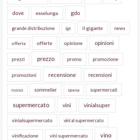
gdo
dove
esselunga
il gigante
grande distribuzione
news
igt
opinioni
offerte
opinione
offerta
prezzo
prezzi
promo
promozione
recensione
recensioni
promozioni
sommelier
supermercati
rosso
spesa
supermercato
vini
vinialsuper
vinialsupermercato
vini al supermercato
vino
vinificazione
vini supermercato