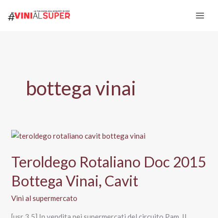
Vai
al
contenuto
bottega vinai
Teroldego Rotaliano Doc 2015
Bottega Vinai, Cavit
Vini al supermercato
[usr 3.5] In vendita nei supermercati del circuito Pam, Il