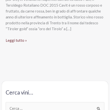
Teroldego Rotaliano DOC 2015 Cavit è un rosso corposo e
fruttato, da carne rossa, ben in grado di affrontare qualche
anno di ulteriore affinamento in bottiglia. Storico vino rosso
prodotto nella provincia di Trento tra il nome dal tedesco
“Tiroler gold” ossia “oro del Tirolo” a […]
Teroldego
Leggi tutto »
Rotaliano
Doc
2015
Bottega
Vinai,
Cavit
Cerca vini…
C