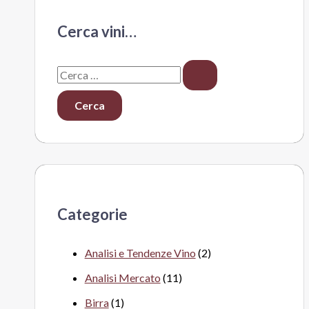
Cerca vini…
C
e
r
c
a
:
Categorie
Analisi e Tendenze Vino
(2)
Analisi Mercato
(11)
Birra
(1)