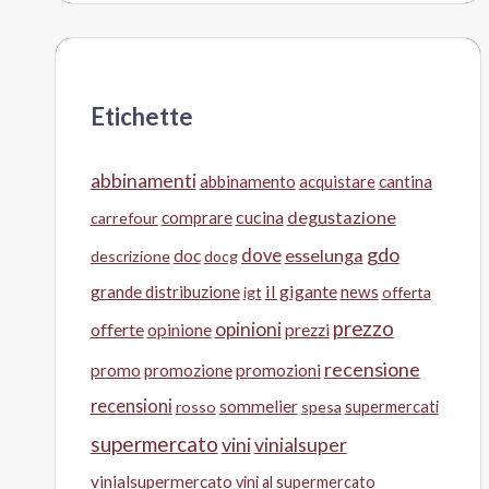
Etichette
abbinamenti
abbinamento
acquistare
cantina
cucina
degustazione
comprare
carrefour
gdo
doc
dove
esselunga
descrizione
docg
il gigante
grande distribuzione
news
igt
offerta
prezzo
opinioni
offerte
opinione
prezzi
recensione
promo
promozione
promozioni
recensioni
sommelier
supermercati
rosso
spesa
supermercato
vini
vinialsuper
vinialsupermercato
vini al supermercato