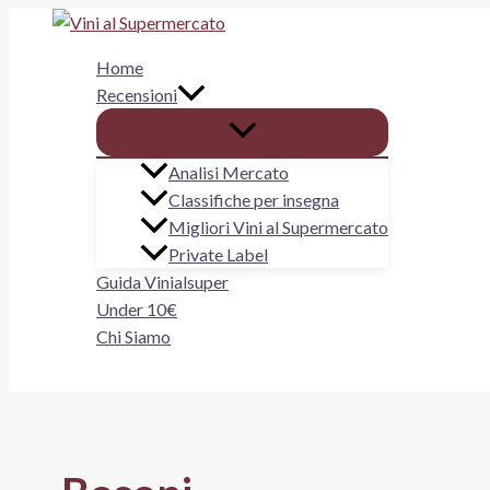
Vai
al
Home
contenuto
Recensioni
Analisi Mercato
Classifiche per insegna
Migliori Vini al Supermercato
Private Label
Guida Vinialsuper
Under 10€
Chi Siamo
Cerca