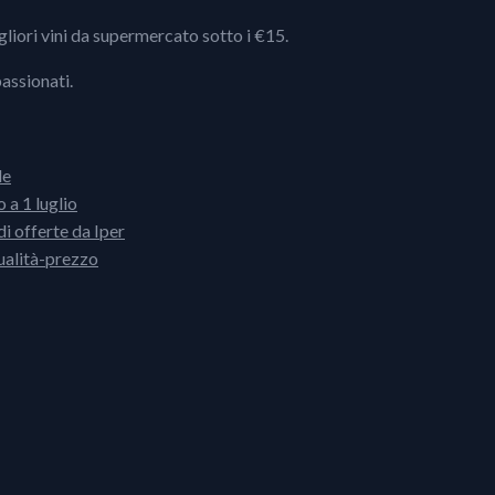
igliori vini da supermercato sotto i €15.
passionati.
le
 a 1 luglio
i offerte da Iper
ualità-prezzo