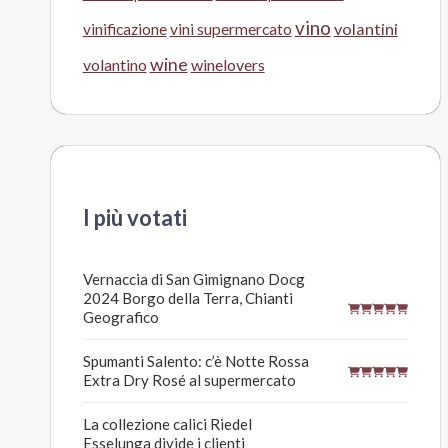
vino
volantini
vinificazione
vini supermercato
wine
volantino
winelovers
I più votati
Vernaccia di San Gimignano Docg
2024 Borgo della Terra, Chianti
Geografico
Spumanti Salento: c’è Notte Rossa
Extra Dry Rosé al supermercato
La collezione calici Riedel
Esselunga divide i clienti