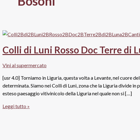
Bosoni
Colli di Luni Rosso Doc Terre di 
Vini al supermercato
[usr 4.0] Torniamo in Liguria, questa volta a Levante, nel cuore de
determinata. Siamo nei Colli di Luni, zona che la Liguria divide in
esteso paesaggio vitivinicolo della Liguria nel quale non si […]
Colli
Leggi tutto »
di
Luni
Rosso
Doc