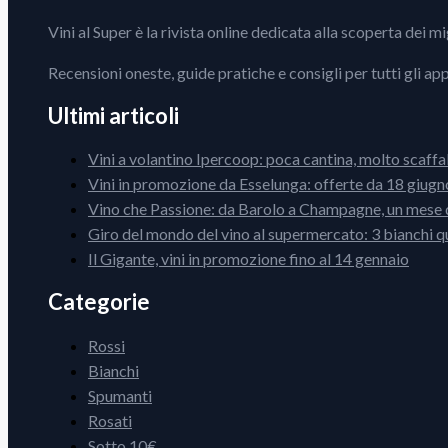
Vini al Super è la rivista online dedicata alla scoperta dei m
Recensioni oneste, guide pratiche e consigli per tutti gli ap
Ultimi articoli
Vini a volantino Ipercoop: poca cantina, molto scaffa
Vini in promozione da Esselunga: offerte da 18 giugno
Vino che Passione: da Barolo a Champagne, un mese d
Giro del mondo del vino al supermercato: 3 bianchi q
Il Gigante, vini in promozione fino al 14 gennaio
Categorie
Rossi
Bianchi
Spumanti
Rosati
Sotto 10€