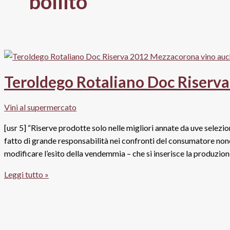
bollito
Teroldego Rotaliano Doc Riserv
Vini al supermercato
[usr 5] “Riserve prodotte solo nelle migliori annate da uve selezi
fatto di grande responsabilità nei confronti del consumatore nonc
modificare l’esito della vendemmia – che si inserisce la produzi
Teroldego
Leggi tutto »
Rotaliano
Doc
Riserva
2012,