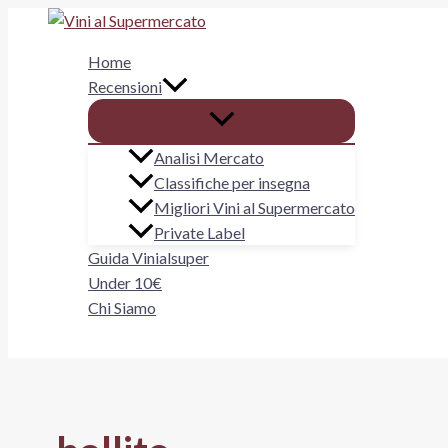
Vai
al
Home
contenuto
Recensioni
Analisi Mercato
Classifiche per insegna
Migliori Vini al Supermercato
Private Label
Guida Vinialsuper
Under 10€
Chi Siamo
Cerca