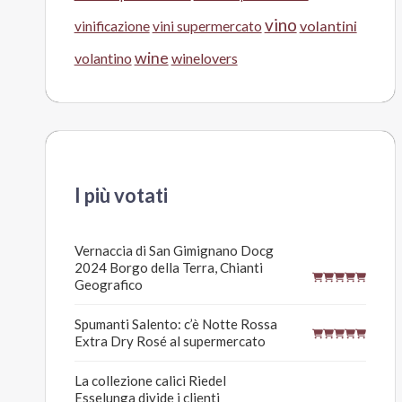
vino
volantini
vinificazione
vini supermercato
wine
volantino
winelovers
I più votati
Vernaccia di San Gimignano Docg
2024 Borgo della Terra, Chianti
Geografico
Spumanti Salento: c’è Notte Rossa
Extra Dry Rosé al supermercato
La collezione calici Riedel
Esselunga divide i clienti