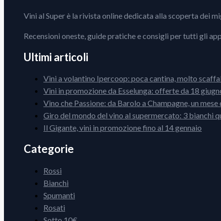
Vini al Super è la rivista online dedicata alla scoperta dei m
Recensioni oneste, guide pratiche e consigli per tutti gli ap
Ultimi articoli
Vini a volantino Ipercoop: poca cantina, molto scaffa
Vini in promozione da Esselunga: offerte da 18 giugno
Vino che Passione: da Barolo a Champagne, un mese d
Giro del mondo del vino al supermercato: 3 bianchi q
Il Gigante, vini in promozione fino al 14 gennaio
Categorie
Rossi
Bianchi
Spumanti
Rosati
Sotto 10€