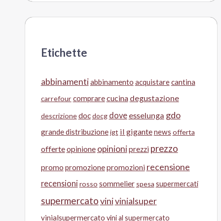
Etichette
abbinamenti
abbinamento
acquistare
cantina
cucina
degustazione
comprare
carrefour
gdo
doc
dove
esselunga
descrizione
docg
il gigante
grande distribuzione
news
igt
offerta
prezzo
opinioni
offerte
opinione
prezzi
recensione
promo
promozione
promozioni
recensioni
sommelier
supermercati
rosso
spesa
supermercato
vini
vinialsuper
vinialsupermercato
vini al supermercato