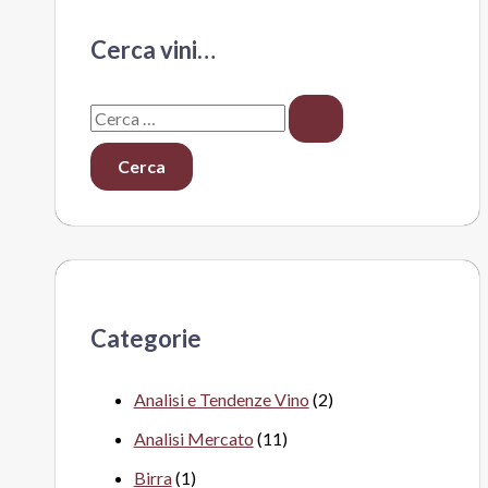
Cerca vini…
C
e
r
c
a
:
Categorie
Analisi e Tendenze Vino
(2)
Analisi Mercato
(11)
Birra
(1)