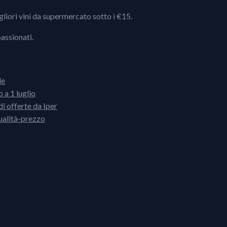
igliori vini da supermercato sotto i €15.
passionati.
le
 a 1 luglio
i offerte da Iper
ualità-prezzo