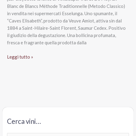
Blanc de Blancs Méthode Traditionnelle (Metodo Classico)
in vendita nei supermercati Esselunga. Uno spumante, il
“Caves Elisabeth”, prodotto da Veuve Amiot, attiva sin dal
1884 a Saint-Hilaire-Saint Florent, Saumur Cedex. Positivo
il giudizio della degustazione. Una bollicina profumata,
fresca e fragrante quella prodotta dalla
Brut
Leggi tutto »
De
Meyran
Blanc
de
Blancs
Méthode
Traditionnelle,
Caves
Cerca vini…
Elisabeth