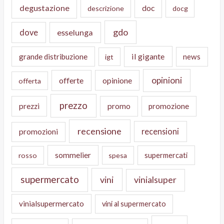
degustazione
doc
descrizione
docg
gdo
dove
esselunga
il gigante
grande distribuzione
news
igt
opinioni
offerte
opinione
offerta
prezzo
prezzi
promo
promozione
recensione
recensioni
promozioni
sommelier
supermercati
rosso
spesa
supermercato
vini
vinialsuper
vinialsupermercato
vini al supermercato