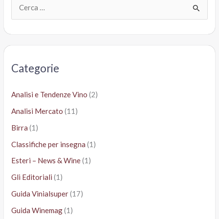
C
e
r
c
a
Categorie
:
Analisi e Tendenze Vino
(2)
Analisi Mercato
(11)
Birra
(1)
Classifiche per insegna
(1)
Esteri – News & Wine
(1)
Gli Editoriali
(1)
Guida Vinialsuper
(17)
Guida Winemag
(1)