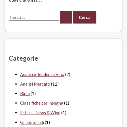
C
e
r
c
a
Categorie
:
Analisi e Tendenze Vino
(2)
Analisi Mercato
(11)
Birra
(1)
Classifiche per insegna
(1)
Esteri – News & Wine
(1)
Gli Editoriali
(1)