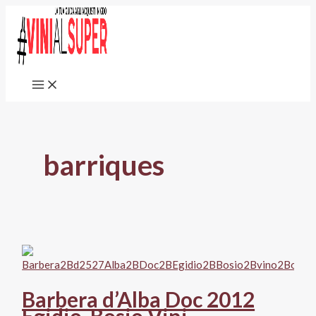
Vai
al
contenuto
barriques
Barbera d’Alba Doc 2012
Egidio, Bosio Vini