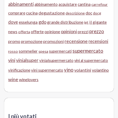
abbinamenti
abbinamento
acquistare
cantina
carrefour
cucina
degustazione
doc
comprare
descrizione
docg
gdo
dove
esselunga
il gigante
grande distribuzione
igt
prezzo
opinioni
offerte
opinione
news
prezzi
offerta
recensione
recensioni
promo
promozione
promozioni
supermercato
sommelier
supermercati
rosso
spesa
vini
vinialsuper
vinialsupermercato
vini al supermercato
vino
volantini
volantino
vinificazione
vini supermercato
wine
winelovers
I più votati