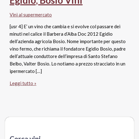
Vini al supermercato
[usr 4] E’ un vino che cambia e si evolve col passare dei
minuti nel calice il Barbera d’Alba Doc 2012 Egidio
dell’azienda agricola Bosio. Nome importante per questo
vino fermo, che richiama il fondatore Egidio Bosio, padre
dell’attuale conduttore dell’impresa di Santo Stefano
Belbo, Valter Bosio. Lo notiamo a prezzo stracciato in un
ipermercato […]
Barbera
Leggi tutto »
d’Alba
Doc
2012
Egidio,
Bosio
Vini
Cerca vini…