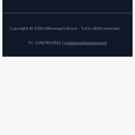
Copyright © 2026 Winemag Editore - Tutti i diritti riservati.
P.I. 10487810961 |
redazione@winemag.it