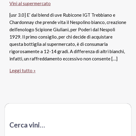
Vini al supermercato
[usr 3.0] E’ dal blend di uve Rubicone IGT Trebbiano e
Chardonnay che prende vita il Nespolino bianco, creazione
dell’enologo Scipione Giuliani, per Poderi dal Nespoli
1929. Il primo consiglio, per chi decide di acquistare
questa bottiglia al supermercato, è di consumarla
rigorosamente a 12-14 gradi. A differenza di altri bianchi,
infatti, un raffreddamento eccessivo non consente […]
Nespolino
Leggi tutto »
bianco
Trebbiano
Chardonnay
2013
–
Poderi
dal
Cerca vini…
Nespoli