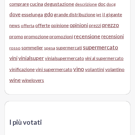
cucina
degustazione
doc
comprare
descrizione
docg
gdo
dove
esselunga
il gigante
grande distribuzione
igt
prezzo
opinioni
offerte
opinione
news
prezzi
offerta
recensione
recensioni
promo
promozione
promozioni
supermercato
sommelier
supermercati
rosso
spesa
vini
vinialsuper
vinialsupermercato
vini al supermercato
vino
volantini
volantino
vinificazione
vini supermercato
wine
winelovers
I più votati