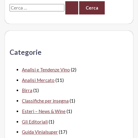
C
e
r
c
a
Categorie
:
Analisi e Tendenze Vino
(2)
Analisi Mercato
(11)
Birra
(1)
Classifiche per insegna
(1)
Esteri – News & Wine
(1)
Gli Editoriali
(1)
Guida Vinialsuper
(17)