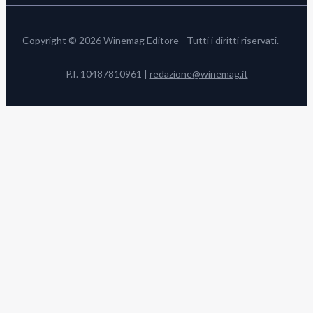
Copyright © 2026 Winemag Editore - Tutti i diritti riservati.
P.I. 10487810961 |
redazione@winemag.it