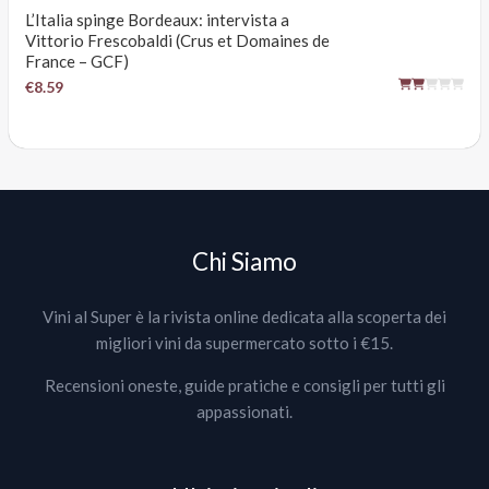
L’Italia spinge Bordeaux: intervista a
Vittorio Frescobaldi (Crus et Domaines de
France – GCF)
€8.59
Chi Siamo
Vini al Super è la rivista online dedicata alla scoperta dei
migliori vini da supermercato sotto i €15.
Recensioni oneste, guide pratiche e consigli per tutti gli
appassionati.