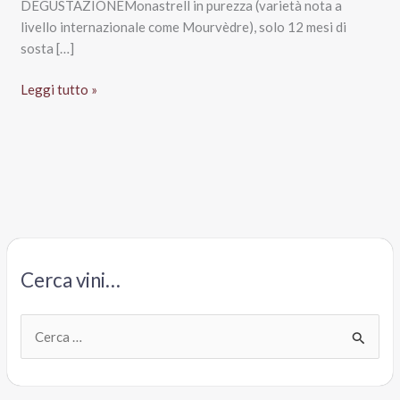
DEGUSTAZIONEMonastrell in purezza (varietà nota a
livello internazionale come Mourvèdre), solo 12 mesi di
sosta […]
Cava
Leggi tutto »
Arestel
Rosado
Brut,
Lidl
Cerca vini…
C
e
r