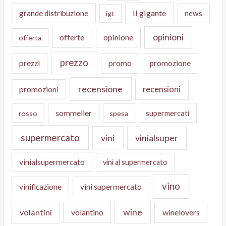
il gigante
grande distribuzione
news
igt
opinioni
offerte
opinione
offerta
prezzo
prezzi
promo
promozione
recensione
recensioni
promozioni
sommelier
supermercati
rosso
spesa
supermercato
vini
vinialsuper
vinialsupermercato
vini al supermercato
vino
vinificazione
vini supermercato
wine
volantini
volantino
winelovers