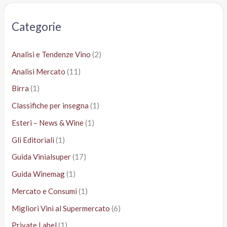
c
a
Categorie
:
Analisi e Tendenze Vino
(2)
Analisi Mercato
(11)
Birra
(1)
Classifiche per insegna
(1)
Esteri – News & Wine
(1)
Gli Editoriali
(1)
Guida Vinialsuper
(17)
Guida Winemag
(1)
Mercato e Consumi
(1)
Migliori Vini al Supermercato
(6)
Private Label
(1)