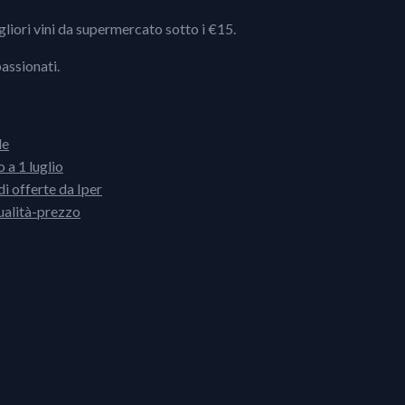
igliori vini da supermercato sotto i €15.
passionati.
le
 a 1 luglio
i offerte da Iper
ualità-prezzo