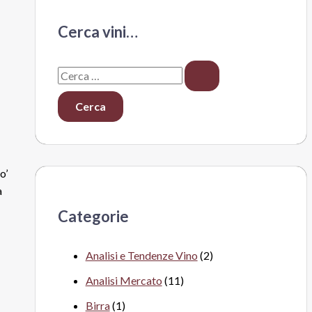
Cerca vini…
C
e
r
c
a
o’
:
a
Categorie
Analisi e Tendenze Vino
(2)
Analisi Mercato
(11)
Birra
(1)