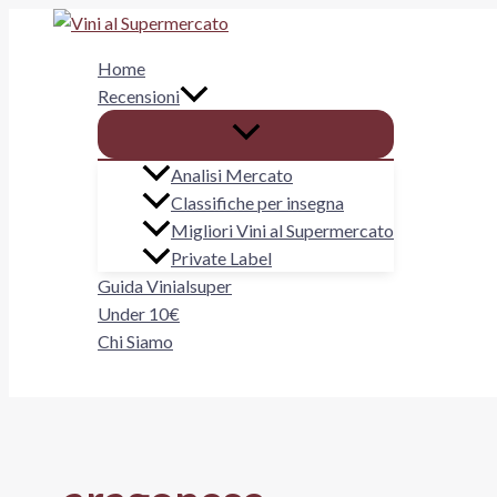
Vai
al
Home
contenuto
Recensioni
Analisi Mercato
Classifiche per insegna
Migliori Vini al Supermercato
Private Label
Guida Vinialsuper
Under 10€
Chi Siamo
Cerca