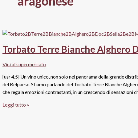
aragonese
Torbato Terre Bianche Alghero D
Vini al supermercato
[usr 4.5] Un vino unico, non solo nel panorama della grande distrib
del Belpaese. Stiamo parlando del Torbato Terre Bianche Alghero 
che regala emozioni contrastanti, in un crescendo di sensazioni 
Torbato
Leggi tutto »
Terre
Bianche
Alghero
Doc