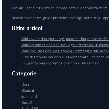
Vini al Super è la rivista online dedicata alla scoperta dei m
Recensioni oneste, guide pratiche e consigli per tutti gli ap
Ultimi articoli
Vini a volantino Ipercoop: poca cantina, molto scaffa
Vini in promozione da Esselunga: offerte da 18 giugno
Vino che Passione: da Barolo a Champagne, un mese d
Giro del mondo del vino al supermercato: 3 bianchi q
Il Gigante, vini in promozione fino al 14 gennaio
Categorie
Rossi
Bianchi
Spumanti
Rosati
Sotto 10€