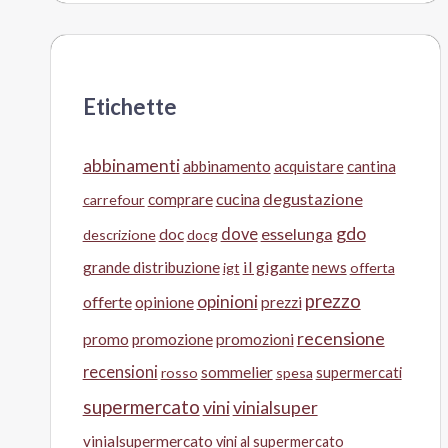
Etichette
abbinamenti
abbinamento
acquistare
cantina
cucina
degustazione
comprare
carrefour
gdo
doc
dove
esselunga
descrizione
docg
il gigante
grande distribuzione
news
igt
offerta
prezzo
opinioni
offerte
opinione
prezzi
recensione
promo
promozione
promozioni
recensioni
sommelier
supermercati
rosso
spesa
supermercato
vini
vinialsuper
vinialsupermercato
vini al supermercato