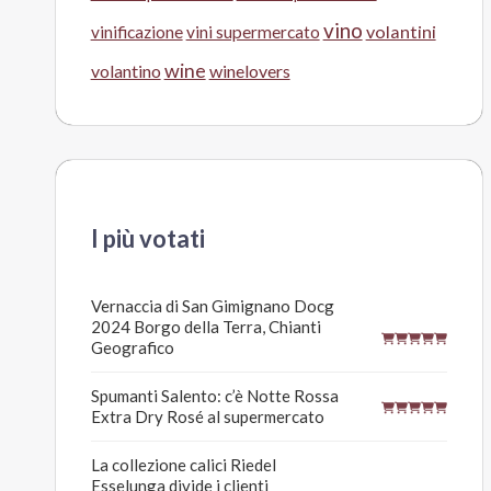
vino
volantini
vinificazione
vini supermercato
wine
volantino
winelovers
I più votati
Vernaccia di San Gimignano Docg
2024 Borgo della Terra, Chianti
Geografico
Spumanti Salento: c’è Notte Rossa
Extra Dry Rosé al supermercato
La collezione calici Riedel
Esselunga divide i clienti