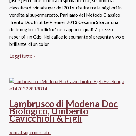
[usr 5] Ecco un’etichetta di spumante che, secondo la
classifica di vinialsuper del 2016, risulta tra le migliori in
vendita al supermercato. Parliamo del Metodo Classico
Trento Doc Brut Le Premier 2013 Cesarini Sforza, una
delle migliori “bollicine” nel rapporto qualità-prezzo
reperibili in Gdo. Nel calice lo spumante si presenta vivo e
brillante, di un color
Trento
Leggi tutto »
Doc
Brut
Le
Premier
2013,
Cesarini
Lambrusco di Modena Doc
Sforza
Biologico, Umberto
Cavicchioli & Figli
Vini al supermercato