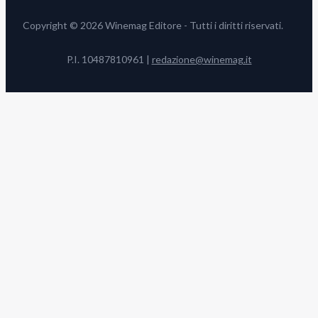
Copyright © 2026 Winemag Editore - Tutti i diritti riservati.
P.I. 10487810961 |
redazione@winemag.it