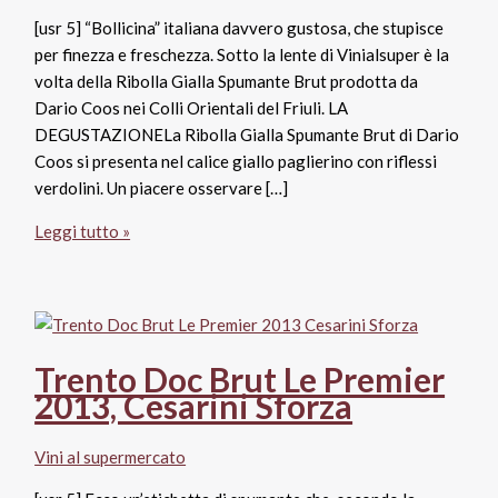
[usr 5] “Bollicina” italiana davvero gustosa, che stupisce
per finezza e freschezza. Sotto la lente di Vinialsuper è la
volta della Ribolla Gialla Spumante Brut prodotta da
Dario Coos nei Colli Orientali del Friuli. LA
DEGUSTAZIONELa Ribolla Gialla Spumante Brut di Dario
Coos si presenta nel calice giallo paglierino con riflessi
verdolini. Un piacere osservare […]
Ribolla
Leggi tutto »
Gialla
Spumante
Brut,
Dario
Coos
Trento Doc Brut Le Premier
2013, Cesarini Sforza
Vini al supermercato