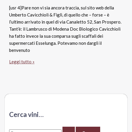
[usr 4]Pare non vi sia ancora traccia, sul sito web della
Umberto Cavicchioli & Figli, di quello che – forse – è
l’ultimo arrivato in quel di via Canaletto 52, San Prospero.
Tant’è: il Lambrusco di Modena Doc Biologico Cavicchioli
ha fatto invece la sua comparsa sugli scaffali dei
supermercati Esselunga. Potevamo non dargli il
benvenuto
Lambrusco
Leggi tutto »
di
Modena
Doc
Biologico,
Umberto
Cavicchioli
&
Cerca vini…
Figli
C