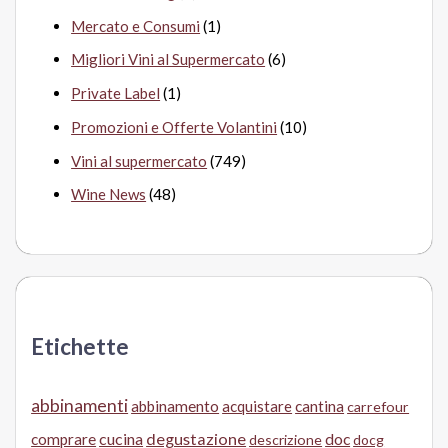
Mercato e Consumi
(1)
Migliori Vini al Supermercato
(6)
Private Label
(1)
Promozioni e Offerte Volantini
(10)
Vini al supermercato
(749)
Wine News
(48)
Etichette
abbinamenti
abbinamento
acquistare
cantina
carrefour
cucina
degustazione
doc
comprare
descrizione
docg