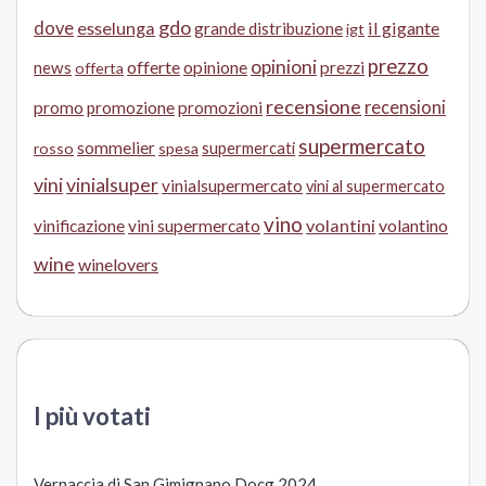
gdo
dove
esselunga
il gigante
grande distribuzione
igt
prezzo
opinioni
offerte
opinione
news
prezzi
offerta
recensione
recensioni
promo
promozione
promozioni
supermercato
sommelier
supermercati
rosso
spesa
vini
vinialsuper
vinialsupermercato
vini al supermercato
vino
volantini
volantino
vinificazione
vini supermercato
wine
winelovers
I più votati
Vernaccia di San Gimignano Docg 2024