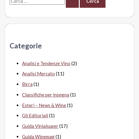
e
r
c
a
Categorie
:
Analisi e Tendenze Vino
(2)
Analisi Mercato
(11)
Birra
(1)
Classifiche per insegna
(1)
Esteri – News & Wine
(1)
Gli Editoriali
(1)
Guida Vinialsuper
(17)
Guida Winemag
(1)