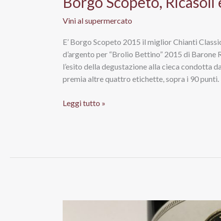
Borgo Scopeto, Ricasoli 
pagelle
Vini al supermercato
di
Vinialsuper
E’ Borgo Scopeto 2015 il miglior Chianti Class
d’argento per “Brolio Bettino” 2015 di Barone R
l’esito della degustazione alla cieca condotta da
premia altre quattro etichette, sopra i 90 punti. 
I
Leggi tutto »
migliori
Chianti
Classico
in
vendita
al
supermercato:
Borgo
Scopeto,