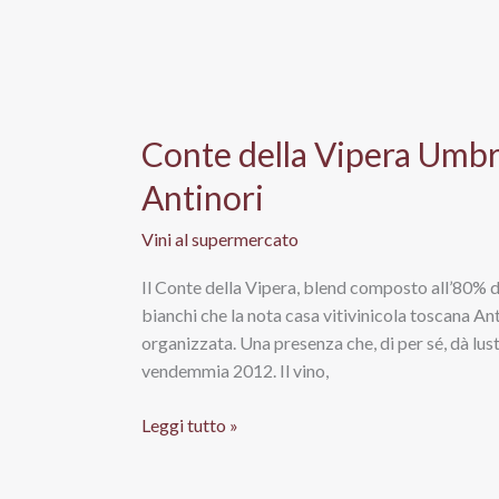
Braccesca
Antinori
Conte della Vipera Umbr
Antinori
Vini al supermercato
Il Conte della Vipera, blend composto all’80% d
bianchi che la nota casa vitivinicola toscana Ant
organizzata. Una presenza che, di per sé, dà lus
vendemmia 2012. Il vino,
Conte
Leggi tutto »
della
Vipera