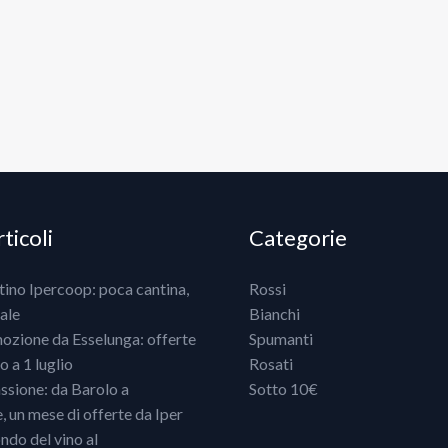
ticoli
Categorie
ntino Ipercoop: poca cantina,
Rossi
ale
Bianchi
mozione da Esselunga: offerte
Spumanti
 a 1 luglio
Rosati
ssione: da Barolo a
Sotto 10€
un mese di offerte da Iper
ndo del vino al