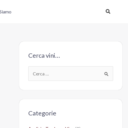
Cerca
 Siamo
Cerca vini…
C
e
r
c
a
Categorie
: