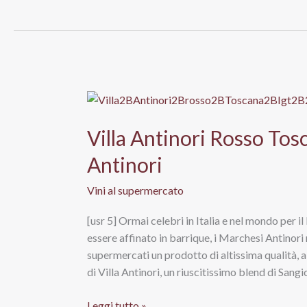
Umbria
Igt
2012,
Marchesi
Antinori
Villa Antinori Rosso Tos
Antinori
Vini al supermercato
[usr 5] Ormai celebri in Italia e nel mondo per 
essere affinato in barrique, i Marchesi Antinori
supermercati un prodotto di altissima qualità,
di Villa Antinori, un riuscitissimo blend di San
Villa
Leggi tutto »