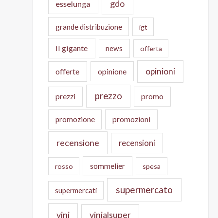
gdo
esselunga
grande distribuzione
igt
il gigante
news
offerta
opinioni
offerte
opinione
prezzo
prezzi
promo
promozione
promozioni
recensione
recensioni
sommelier
rosso
spesa
supermercato
supermercati
vini
vinialsuper