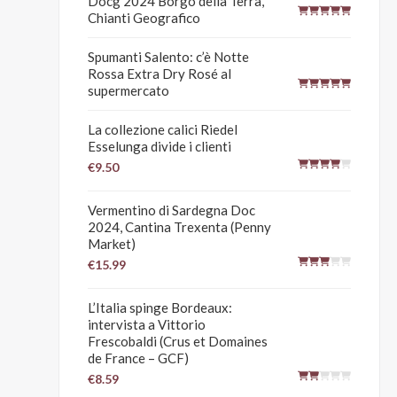
Docg 2024 Borgo della Terra,
Chianti Geografico
Spumanti Salento: c’è Notte
Rossa Extra Dry Rosé al
supermercato
La collezione calici Riedel
Esselunga divide i clienti
€9.50
Vermentino di Sardegna Doc
2024, Cantina Trexenta (Penny
Market)
€15.99
L’Italia spinge Bordeaux:
intervista a Vittorio
Frescobaldi (Crus et Domaines
de France – GCF)
€8.59