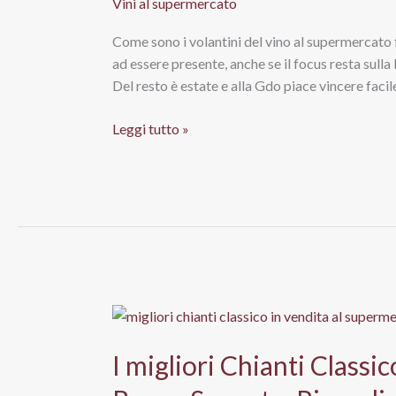
Vini al supermercato
Come sono i volantini del vino al supermercato fi
ad essere presente, anche se il focus resta sulla 
Del resto è estate e alla Gdo piace vincere faci
Vino
Leggi tutto »
in
promo
al
super
a
fine
Luglio,
bene
ma
non
I migliori Chianti Classi
benissimo.
Le