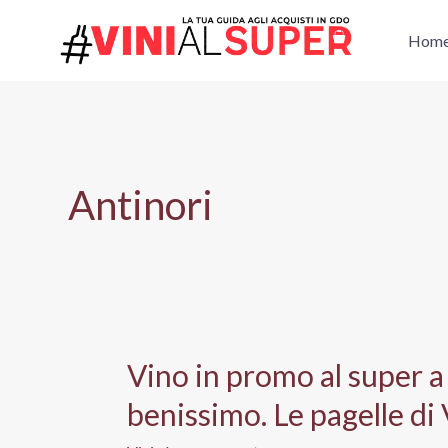
Vai
al
Hom
contenuto
Antinori
Vino in promo al super a
benissimo. Le pagelle di