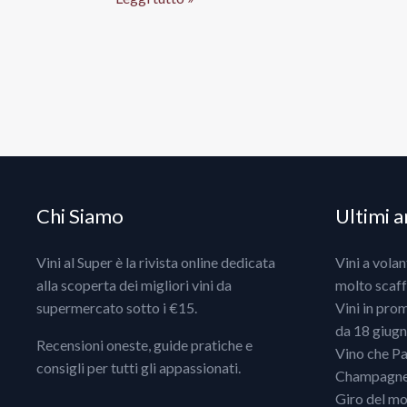
Antinori
Rosso
Toscana
Igt
2013,
Marchesi
Antinori
Chi Siamo
Ultimi ar
Vini al Super è la rivista online dedicata
Vini a vola
alla scoperta dei migliori vini da
molto scaff
supermercato sotto i €15.
Vini in pro
da 18 giugno
Recensioni oneste, guide pratiche e
Vino che Pa
consigli per tutti gli appassionati.
Champagne, 
Giro del mo