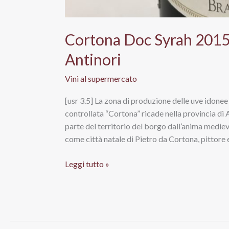
Cortona Doc Syrah 2015
Antinori
Vini al supermercato
[usr 3.5] La zona di produzione delle uve idonee
controllata “Cortona” ricade nella provincia di 
parte del territorio del borgo dall’anima medie
come città natale di Pietro da Cortona, pittore 
Cortona
Leggi tutto »
Doc
Syrah
2015
Achelo,
La