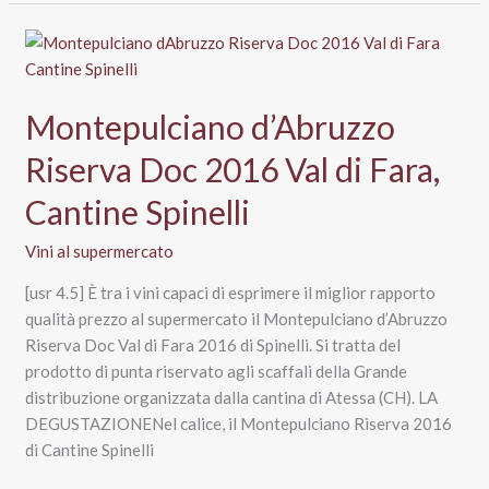
Montepulciano
d’Abruzzo
Docg
2019
“Hadria”,
Montepulciano d’Abruzzo
Az.
Riserva Doc 2016 Val di Fara,
Agr.
Fratelli
Cantine Spinelli
Barba
Vini al supermercato
[usr 4.5] È tra i vini capaci di esprimere il miglior rapporto
qualità prezzo al supermercato il Montepulciano d’Abruzzo
Riserva Doc Val di Fara 2016 di Spinelli. Si tratta del
prodotto di punta riservato agli scaffali della Grande
distribuzione organizzata dalla cantina di Atessa (CH). LA
DEGUSTAZIONENel calice, il Montepulciano Riserva 2016
di Cantine Spinelli