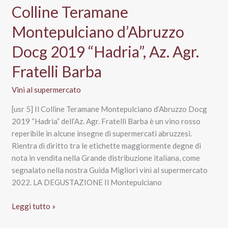
d’Abruzzo
Colline Teramane
agli
Montepulciano d’Abruzzo
Unicredit
Wine
Docg 2019 “Hadria”, Az. Agr.
Award
2023
Fratelli Barba
Vini al supermercato
[usr 5] Il Colline Teramane Montepulciano d’Abruzzo Docg
2019 “Hadria” dell’Az. Agr. Fratelli Barba è un vino rosso
reperibile in alcune insegne di supermercati abruzzesi.
Rientra di diritto tra le etichette maggiormente degne di
nota in vendita nella Grande distribuzione italiana, come
segnalato nella nostra Guida Migliori vini al supermercato
2022. LA DEGUSTAZIONE Il Montepulciano
Colline
Leggi tutto »
Teramane