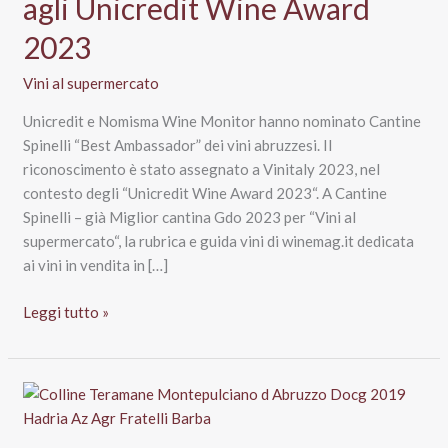
agli Unicredit Wine Award
2023
Vini al supermercato
Unicredit e Nomisma Wine Monitor hanno nominato Cantine
Spinelli “Best Ambassador” dei vini abruzzesi. Il
riconoscimento è stato assegnato a Vinitaly 2023, nel
contesto degli “Unicredit Wine Award 2023“. A Cantine
Spinelli – già Miglior cantina Gdo 2023 per “Vini al
supermercato“, la rubrica e guida vini di winemag.it dedicata
ai vini in vendita in […]
Cantine
Leggi tutto »
Spinelli
è
“Best
Ambassador”
vini