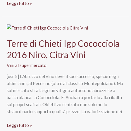
Montepulciano
Leggi tutto »
d’Abruzzo
Riserva
Doc
2016
Val
Terre di Chieti Igp Cococciola
di
Fara,
2016 Niro, Citra Vini
Cantine
Vini al supermercato
Spinelli
[usr 5] L’Abruzzo del vino deve il suo successo, specie negli
ultimi anni, al Pecorino (oltre al classico Montepulciano). Ma
sul mercato si fa largo un vitigno autoctono abruzzese a
bacca bianca: la Cococciola. E’ Auchan a portarlo alla ribalta
sui propri scaffali. Obiettivo centrato non solo nello
straordinario rapporto qualità prezzo. La valorizzazione dei
Terre
Leggi tutto »