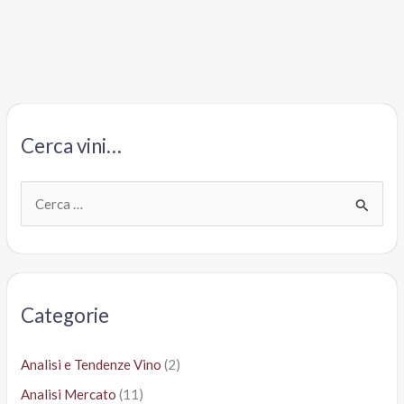
Chieti
Igt
2016
Val
di
Fara,
Cerca vini…
Spinelli
C
e
r
c
a
Categorie
:
Analisi e Tendenze Vino
(2)
Analisi Mercato
(11)