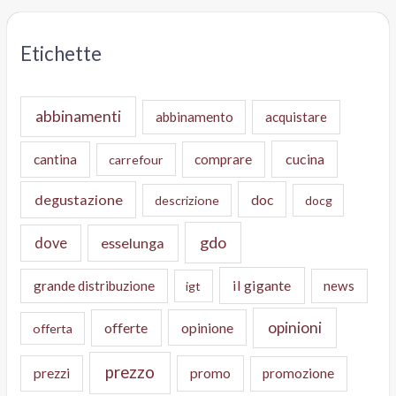
Etichette
abbinamenti
abbinamento
acquistare
cucina
cantina
comprare
carrefour
degustazione
doc
descrizione
docg
gdo
dove
esselunga
il gigante
grande distribuzione
news
igt
opinioni
offerte
opinione
offerta
prezzo
prezzi
promo
promozione