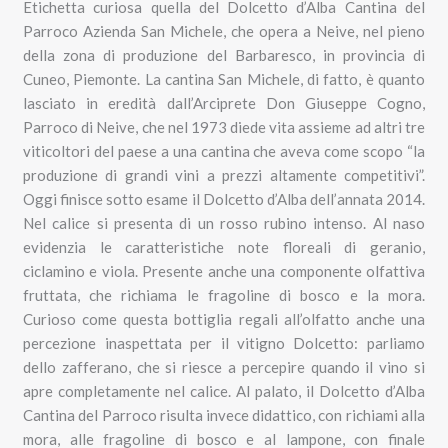
Etichetta curiosa quella del Dolcetto d’Alba Cantina del
Parroco Azienda San Michele, che opera a Neive, nel pieno
della zona di produzione del Barbaresco, in provincia di
Cuneo, Piemonte. La cantina San Michele, di fatto, è quanto
lasciato in eredità dall’Arciprete Don Giuseppe Cogno,
Parroco di Neive, che nel 1973 diede vita assieme ad altri tre
viticoltori del paese a una cantina che aveva come scopo “la
produzione di grandi vini a prezzi altamente competitivi”.
Oggi finisce sotto esame il Dolcetto d’Alba dell’annata 2014.
Nel calice si presenta di un rosso rubino intenso. Al naso
evidenzia le caratteristiche note floreali di geranio,
ciclamino e viola. Presente anche una componente olfattiva
fruttata, che richiama le fragoline di bosco e la mora.
Curioso come questa bottiglia regali all’olfatto anche una
percezione inaspettata per il vitigno Dolcetto: parliamo
dello zafferano, che si riesce a percepire quando il vino si
apre completamente nel calice. Al palato, il Dolcetto d’Alba
Cantina del Parroco risulta invece didattico, con richiami alla
mora, alle fragoline di bosco e al lampone, con finale