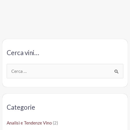
Cerca vini…
C
e
r
c
a
Categorie
:
Analisi e Tendenze Vino
(2)