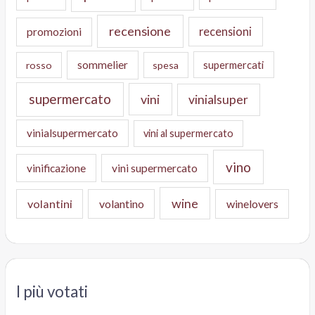
recensione
recensioni
promozioni
sommelier
supermercati
rosso
spesa
supermercato
vini
vinialsuper
vinialsupermercato
vini al supermercato
vino
vinificazione
vini supermercato
wine
volantini
volantino
winelovers
I più votati