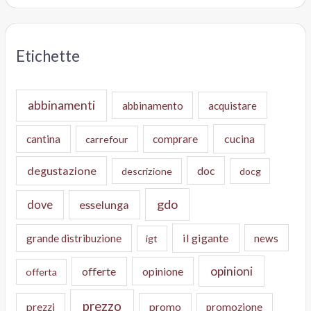
Etichette
abbinamenti
abbinamento
acquistare
cucina
cantina
comprare
carrefour
degustazione
doc
descrizione
docg
gdo
dove
esselunga
il gigante
grande distribuzione
news
igt
opinioni
offerte
opinione
offerta
prezzo
prezzi
promo
promozione