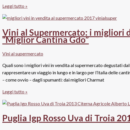
Valtellina
Leggi tutto »
Superiore
Docg
Inferno
Vini al Supermercato: i migliori 
2013,
“Miglior Cantina Gdo”
Nera
Vini al supermercato
Quali sono i migliori vini in vendita al supermercato degustati da
rappresentare un viaggio in lungo e in largo per l’Italia delle can
– come ovvio – dagli spumanti: dai migliori Charmat
Vini
Leggi tutto »
al
Supermercato:
i
Puglia Igp Rosso Uva di Troia 20
migliori
del