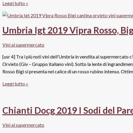
Pinocchio,
Leggi tutto »
il
il
prezzo
nuovo
sale
vino
per
Umbria Igt 2019 Vipra Rosso, Big
di
la
Piccini
promo
Vini al supermercato
1882
sugli
[usr 4] Tra i più noti vini dell’Umbria in vendita al supermercato 
scaffali
Orvieto (Giv – Gruppo italiano vini). Sotto la lente di ingran
Carrefour
Rosso Bigi si presenta nel calice di un rosso rubino intenso. Ott
Umbria
Leggi tutto »
Igt
2019
Vipra
Chianti Docg 2019 I Sodi del Par
Rosso,
Bigi
Vini al supermercato