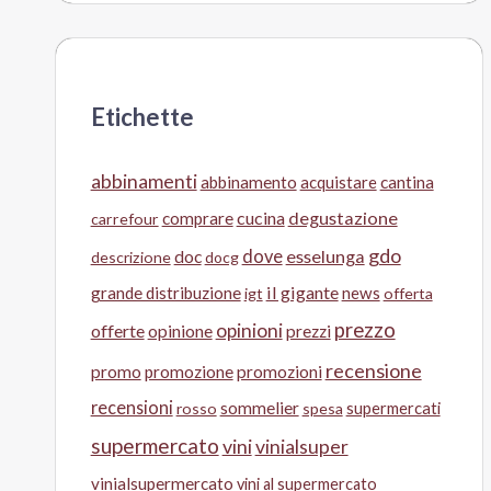
Etichette
abbinamenti
abbinamento
acquistare
cantina
cucina
degustazione
comprare
carrefour
gdo
doc
dove
esselunga
descrizione
docg
il gigante
grande distribuzione
news
igt
offerta
prezzo
opinioni
offerte
opinione
prezzi
recensione
promo
promozione
promozioni
recensioni
sommelier
supermercati
rosso
spesa
supermercato
vini
vinialsuper
vinialsupermercato
vini al supermercato