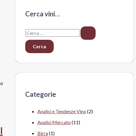
Cerca vini…
C
e
r
c
a
:
so
Categorie
Analisi e Tendenze Vino
(2)
Analisi Mercato
(11)
l
Birra
(1)