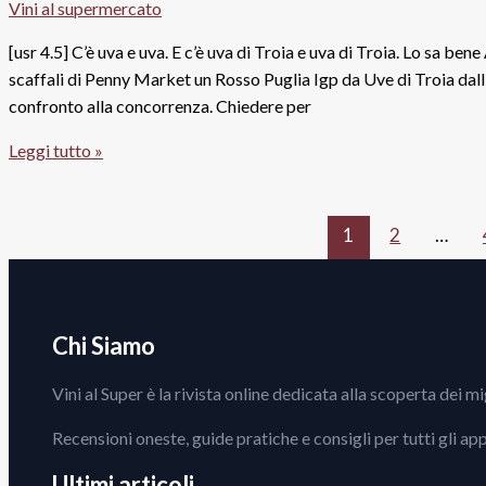
Vini al supermercato
2017.
Castello
[usr 4.5] C’è uva e uva. E c’è uva di Troia e uva di Troia. Lo sa be
di
scaffali di Penny Market un Rosso Puglia Igp da Uve di Troia dall’
Corbara
confronto alla concorrenza. Chiedere per
“Miglior
Puglia
Leggi tutto »
Cantina
Igp
Gdo”
Rosso
Uva
1
2
…
di
Troia
2013
Citerna,
Chi Siamo
Agricole
Vini al Super è la rivista online dedicata alla scoperta dei m
Alberto
Longo
Recensioni oneste, guide pratiche e consigli per tutti gli ap
Ultimi articoli