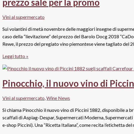
prezzo sale per la promo
volto
del
Vini al supermercato
Salento
Sui volantini di metà novembre delle maggiori insegne di supermerc
caso della “lievitazione” del prezzo del Barolo Docg 2018 “CaDorá
Rewe, il prezzo del pregiato vino piemontese viene tagliato del 2
Vino
Leggi tutto »
a
volantino
verso
Pinocchio, il nuovo vino di Piccin
Natale.
Barolo
Vini al supermercato
,
Wine News
“CaDorá”
a
Si chiama Pinocchio il nuovo vino di Piccini 1882, disponibile a b
10,99
scaffali di Aspiag-Despar, Supermercati Moderna, Supermercati P
da
e-shop Piccini). Una “Ricetta Italiana“, come recita l’etichetta del 
Penny: