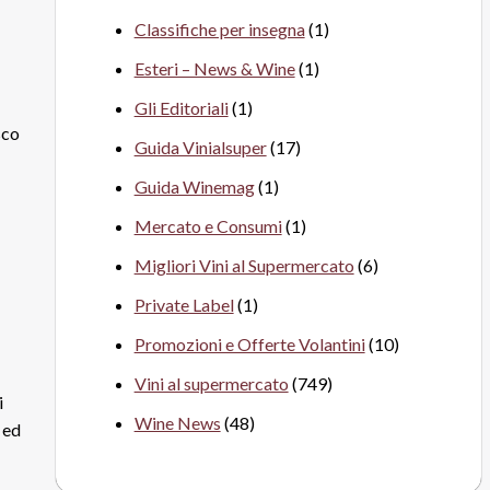
Classifiche per insegna
(1)
Esteri – News & Wine
(1)
Gli Editoriali
(1)
sco
Guida Vinialsuper
(17)
Guida Winemag
(1)
Mercato e Consumi
(1)
Migliori Vini al Supermercato
(6)
Private Label
(1)
Promozioni e Offerte Volantini
(10)
Vini al supermercato
(749)
i
Wine News
(48)
 ed