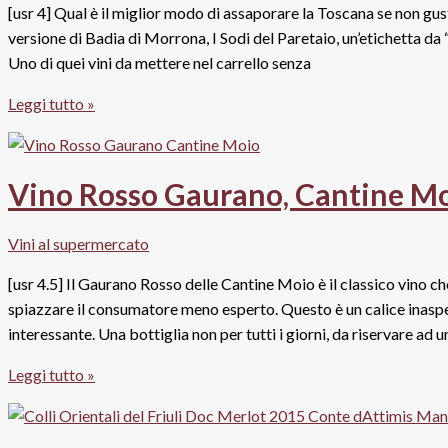
[usr 4] Qual è il miglior modo di assaporare la Toscana se non gusta
versione di Badia di Morrona, I Sodi del Paretaio, un’etichetta da 
Uno di quei vini da mettere nel carrello senza
Chianti
Leggi tutto »
Docg
2019
I
Vino Rosso Gaurano, Cantine M
Sodi
del
Vini al supermercato
Paretaio,
Badia
[usr 4.5] Il Gaurano Rosso delle Cantine Moio è il classico vino c
di
spiazzare il consumatore meno esperto. Questo è un calice inaspe
Morrona
interessante. Una bottiglia non per tutti i giorni, da riservare ad
Vino
Leggi tutto »
Rosso
Gaurano,