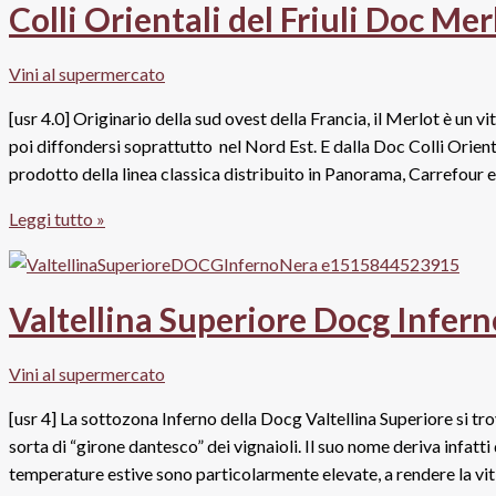
Cantine
Colli Orientali del Friuli Doc M
Moio
Vini al supermercato
[usr 4.0] Originario della sud ovest della Francia, il Merlot è un vi
poi diffondersi soprattutto nel Nord Est. E dalla Doc Colli Oriental
prodotto della linea classica distribuito in Panorama, Carrefour e
Colli
Leggi tutto »
Orientali
del
Friuli
Valtellina Superiore Docg Infer
Doc
Merlot
Vini al supermercato
2015,
Conte
[usr 4] La sottozona Inferno della Docg Valtellina Superiore si tr
d’Attimis
sorta di “girone dantesco” dei vignaioli. Il suo nome deriva infatti 
Maniago
temperature estive sono particolarmente elevate, a rendere la vit