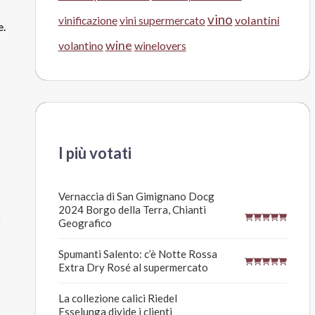
vino
volantini
vinificazione
vini supermercato
e.
wine
volantino
winelovers
I più votati
Vernaccia di San Gimignano Docg
2024 Borgo della Terra, Chianti
o
Geografico
Spumanti Salento: c’è Notte Rossa
Extra Dry Rosé al supermercato
La collezione calici Riedel
Esselunga divide i clienti