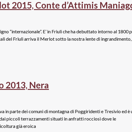
erlot 2015, Conte d’Attimis Maniag
tigno “internazionale”. E’ in Friuli che ha debuttato intorno al 1800 
i del Friuli arriva il Merlot sotto la nostra lente di ingrandimento,
no 2013, Nera
ova in parte dei comuni di montagna di Poggiridenti e Tresivio ed è
dai piccoli terrazzamenti situati in anfratti rocciosi dove le
icoltura già eroica