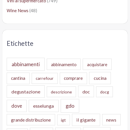
Vini al supermercato
(749)
Wine News
(48)
Etichette
abbinamenti
abbinamento
acquistare
cucina
cantina
comprare
carrefour
degustazione
doc
descrizione
docg
gdo
dove
esselunga
il gigante
grande distribuzione
news
igt