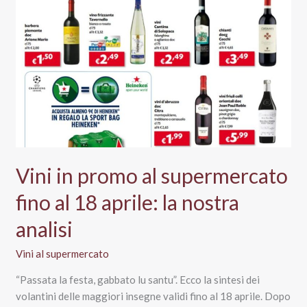
vini
in
promozione
da
non
perdere
Vini in promo al supermercato
fino al 18 aprile: la nostra
analisi
Vini al supermercato
“Passata la festa, gabbato lu santu”. Ecco la sintesi dei
volantini delle maggiori insegne validi fino al 18 aprile. Dopo