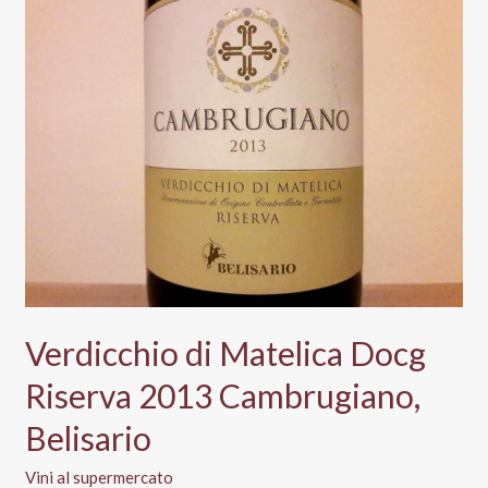
Coop,
Conad,
Esselunga,
Il
Gigante
Iper
I
e
Tigros
Verdicchio di Matelica Docg
Riserva 2013 Cambrugiano,
Belisario
Vini al supermercato