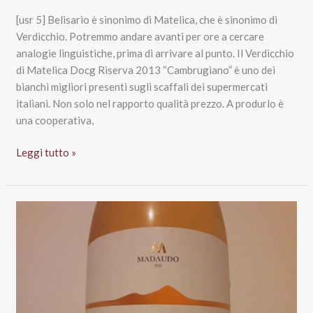
[usr 5] Belisario è sinonimo di Matelica, che è sinonimo di
Verdicchio. Potremmo andare avanti per ore a cercare
analogie linguistiche, prima di arrivare al punto. Il Verdicchio
di Matelica Docg Riserva 2013 “Cambrugiano” è uno dei
bianchi migliori presenti sugli scaffali dei supermercati
italiani. Non solo nel rapporto qualità prezzo. A produrlo è
una cooperativa,
Verdicchio
Leggi tutto »
di
Matelica
Docg
Riserva
2013
Cambrugiano,
Belisario