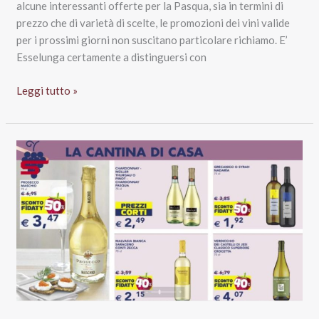
alcune interessanti offerte per la Pasqua, sia in termini di
prezzo che di varietà di scelte, le promozioni dei vini valide
per i prossimi giorni non suscitano particolare richiamo. E’
Esselunga certamente a distinguersi con
Vini
Leggi tutto »
in
promo
al
supermercato
fino
al
18
aprile:
la
nostra
analisi