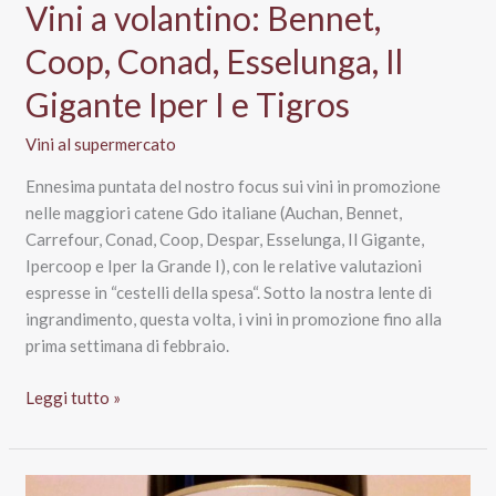
Vini a volantino: Bennet,
Coop, Conad, Esselunga, Il
Gigante Iper I e Tigros
Vini al supermercato
Ennesima puntata del nostro focus sui vini in promozione
nelle maggiori catene Gdo italiane (Auchan, Bennet,
Carrefour, Conad, Coop, Despar, Esselunga, Il Gigante,
Ipercoop e Iper la Grande I), con le relative valutazioni
espresse in “cestelli della spesa“. Sotto la nostra lente di
ingrandimento, questa volta, i vini in promozione fino alla
prima settimana di febbraio.
Vini
Leggi tutto »
a
volantino:
Bennet,