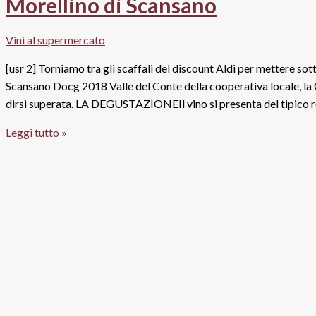
Morellino di Scansano
“Sigillo
Rosso”,
Vini al supermercato
Piccini
[usr 2] Torniamo tra gli scaffali del discount Aldi per mettere sot
Scansano Docg 2018 Valle del Conte della cooperativa locale, la 
dirsi superata. LA DEGUSTAZIONEIl vino si presenta del tipico r
Morellino
Leggi tutto »
di
Scansano
Docg
2018
Valle
del
Conte,
Cantina
del
Morellino