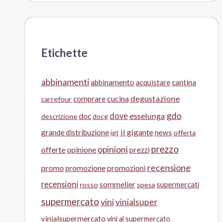
Etichette
abbinamenti
abbinamento
acquistare
cantina
cucina
degustazione
comprare
carrefour
gdo
doc
dove
esselunga
descrizione
docg
il gigante
grande distribuzione
news
igt
offerta
prezzo
opinioni
offerte
opinione
prezzi
recensione
promo
promozione
promozioni
recensioni
sommelier
supermercati
rosso
spesa
supermercato
vini
vinialsuper
vinialsupermercato
vini al supermercato