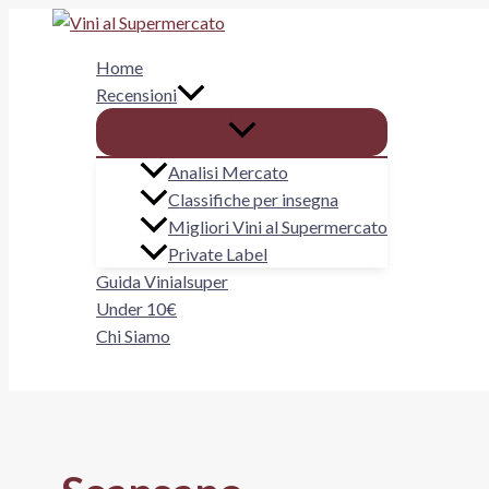
Vai
al
Home
contenuto
Recensioni
Analisi Mercato
Classifiche per insegna
Migliori Vini al Supermercato
Private Label
Guida Vinialsuper
Under 10€
Chi Siamo
Cerca