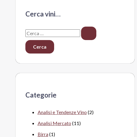
Cerca vini…
C
e
r
c
a
:
Categorie
Analisi e Tendenze Vino
(2)
Analisi Mercato
(11)
Birra
(1)