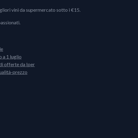
igliori vini da supermercato sotto i €15.
passionati.
le
 a 1 luglio
i offerte da Iper
ualità-prezzo