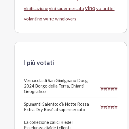
vino
volantini
vinificazione
vini supermercato
wine
volantino
winelovers
I più votati
Vernaccia di San Gimignano Docg
2024 Borgo della Terra, Chianti
Geografico
Spumanti Salento: c’è Notte Rossa
Extra Dry Rosé al supermercato
La collezione calici Riedel
Esselunga divide i clienti