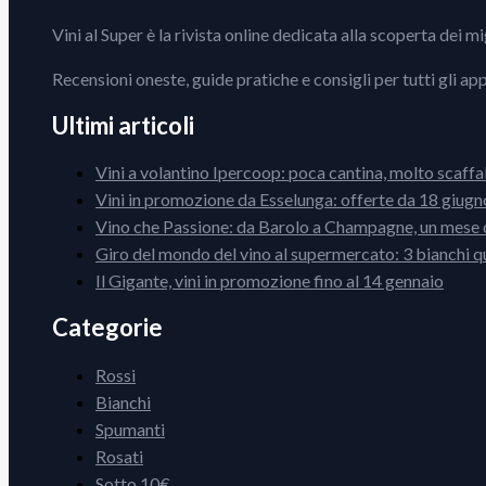
Vini al Super è la rivista online dedicata alla scoperta dei m
Recensioni oneste, guide pratiche e consigli per tutti gli ap
Ultimi articoli
Vini a volantino Ipercoop: poca cantina, molto scaffa
Vini in promozione da Esselunga: offerte da 18 giugno
Vino che Passione: da Barolo a Champagne, un mese d
Giro del mondo del vino al supermercato: 3 bianchi q
Il Gigante, vini in promozione fino al 14 gennaio
Categorie
Rossi
Bianchi
Spumanti
Rosati
Sotto 10€