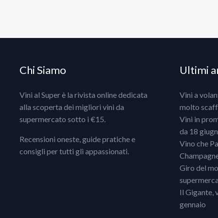
Chi Siamo
Ultimi ar
Vini al Super è la rivista online dedicata
Vini a vola
alla scoperta dei migliori vini da
molto scaff
supermercato sotto i €15.
Vini in pro
da 18 giugno
Recensioni oneste, guide pratiche e
Vino che Pa
consigli per tutti gli appassionati.
Champagne, 
Giro del mo
supermercat
Il Gigante, 
gennaio