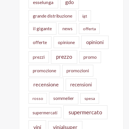
gdo
esselunga
grande distribuzione
igt
il gigante
news
offerta
opinioni
offerte
opinione
prezzo
prezzi
promo
promozione
promozioni
recensione
recensioni
sommelier
rosso
spesa
supermercato
supermercati
vini
vinialsuper