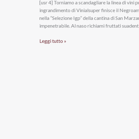
[usr 4] Torniamo a scandagliare la linea di vini 
ingrandimento di Vinialsuper finisce il Negroa
nella “Selezione Igp” della cantina di San M
impenetrabile. Al naso richiami fruttati suadenti, 
Negroamaro
Leggi tutto »
Salento
Igp
2018,
Notte
Rossa