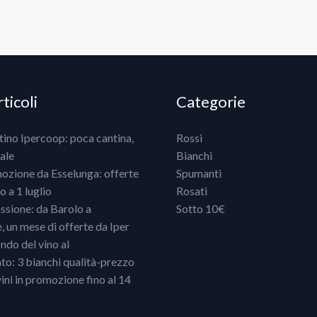
ticoli
Categorie
ntino Ipercoop: poca cantina,
Rossi
ale
Bianchi
mozione da Esselunga: offerte
Spumanti
 a 1 luglio
Rosati
ssione: da Barolo a
Sotto 10€
un mese di offerte da Iper
ndo del vino al
o: 3 bianchi qualità-prezzo
vini in promozione fino al 14