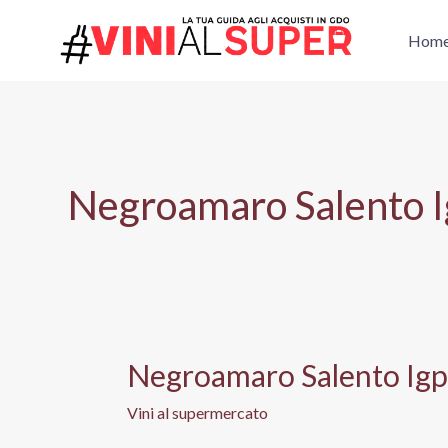
Vai
al
Hom
contenuto
Negroamaro Salento 
Negroamaro Salento Igp
Vini al supermercato