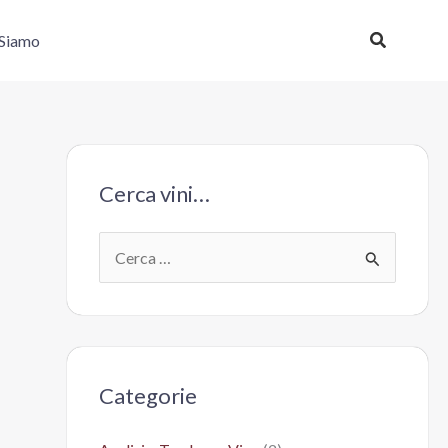
Cerca
 Siamo
Cerca vini…
C
e
r
c
a
Categorie
: