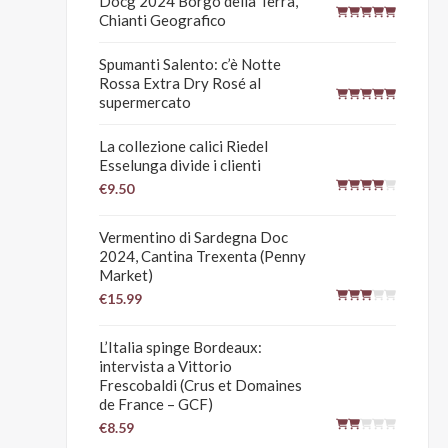
Docg 2024 Borgo della Terra,
Chianti Geografico
Spumanti Salento: c’è Notte
Rossa Extra Dry Rosé al
supermercato
La collezione calici Riedel
Esselunga divide i clienti
€9.50
Vermentino di Sardegna Doc
2024, Cantina Trexenta (Penny
Market)
€15.99
L’Italia spinge Bordeaux:
intervista a Vittorio
Frescobaldi (Crus et Domaines
de France – GCF)
€8.59