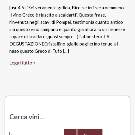
[usr 4.5] “Sei veramente gelida, Bice, se ieri sera nemmeno
il vino Greco è riuscito a scaldarti”. Questa frase,
rinvenuta negli scavi di Pompei, testimonia quanto antico
sia questo vino campano e quanto già allora lo si ritenesse
capace di scaldare (quasi sempre…) l’atmosfera. LA
DEGUSTAZIONECristallino, giallo paglierino tenue, al
naso questo Greco di Tufo […]
Greco
Leggi tutto »
di
Tufo
Docg
2016,
Cantine
Di
Marzo
Cerca vini…
C