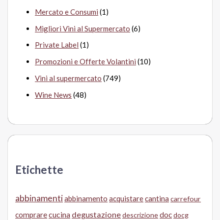
Mercato e Consumi
(1)
Migliori Vini al Supermercato
(6)
Private Label
(1)
Promozioni e Offerte Volantini
(10)
Vini al supermercato
(749)
Wine News
(48)
Etichette
abbinamenti
abbinamento
acquistare
cantina
carrefour
cucina
degustazione
doc
comprare
descrizione
docg