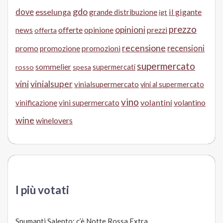
gdo
dove
esselunga
il gigante
grande distribuzione
igt
prezzo
opinioni
offerte
opinione
news
prezzi
offerta
recensione
recensioni
promo
promozione
promozioni
supermercato
sommelier
supermercati
rosso
spesa
vini
vinialsuper
vinialsupermercato
vini al supermercato
vino
volantini
volantino
vinificazione
vini supermercato
wine
winelovers
I più votati
Spumanti Salento: c’è Notte Rossa Extra