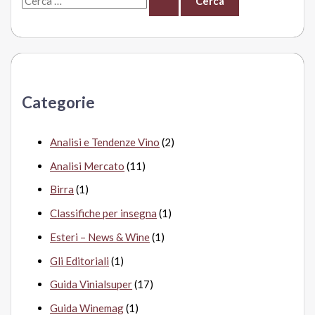
e
r
c
a
Categorie
:
Analisi e Tendenze Vino
(2)
Analisi Mercato
(11)
Birra
(1)
Classifiche per insegna
(1)
Esteri – News & Wine
(1)
Gli Editoriali
(1)
Guida Vinialsuper
(17)
Guida Winemag
(1)