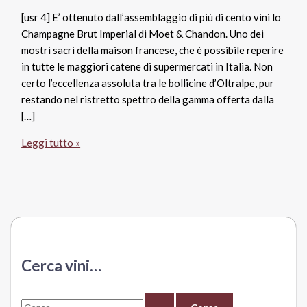
[usr 4] E’ ottenuto dall’assemblaggio di più di cento vini lo
Champagne Brut Imperial di Moet & Chandon. Uno dei
mostri sacri della maison francese, che è possibile reperire
in tutte le maggiori catene di supermercati in Italia. Non
certo l’eccellenza assoluta tra le bollicine d’Oltralpe, pur
restando nel ristretto spettro della gamma offerta dalla
[…]
Champagne
Leggi tutto »
Brut
Imperial,
Moet
&
Chandon
Cerca vini…
C