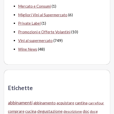
Mercato e Consumi
(1)
Migliori Vini al Supermercato
(6)
Private Label
(1)
Promozioni e Offerte Volantini
(10)
Vini al supermercato
(749)
Wine News
(48)
Etichette
abbinamenti
abbinamento
acquistare
cantina
carrefour
cucina
degustazione
doc
comprare
descrizione
docg