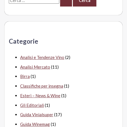
e
r
c
a
Categorie
:
Analisi e Tendenze Vino
(2)
Analisi Mercato
(11)
Birra
(1)
Classifiche per insegna
(1)
Esteri – News & Wine
(1)
Gli Editoriali
(1)
Guida Vinialsuper
(17)
Guida Winemag
(1)