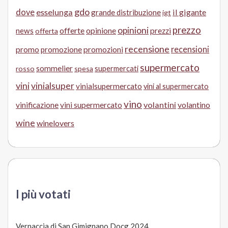
gdo
dove
esselunga
il gigante
grande distribuzione
igt
prezzo
opinioni
offerte
opinione
news
prezzi
offerta
recensione
recensioni
promo
promozione
promozioni
supermercato
sommelier
supermercati
rosso
spesa
vini
vinialsuper
vinialsupermercato
vini al supermercato
vino
volantini
volantino
vinificazione
vini supermercato
wine
winelovers
I più votati
Vernaccia di San Gimignano Docg 2024