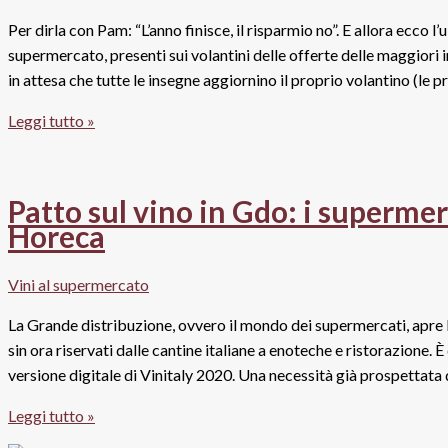
Rossa
Per dirla con Pam: “L’anno finisce, il risparmio no”. E allora ecco l’
supermercato, presenti sui volantini delle offerte delle maggiori 
in attesa che tutte le insegne aggiornino il proprio volantino (le 
Vini
Leggi tutto »
in
offerta
sui
Patto sul vino in Gdo: i supermer
volantini
Horeca
del
supermercato:
Vini al supermercato
il
2021
La Grande distribuzione, ovvero il mondo dei supermercati, apre l
parte
sin ora riservati dalle cantine italiane a enoteche e ristorazione
fiacco
versione digitale di Vinitaly 2020. Una necessità già prospettata
Patto
Leggi tutto »
sul