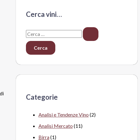
Cerca vini…
C
e
r
c
a
:
di
Categorie
Analisi e Tendenze Vino
(2)
Analisi Mercato
(11)
Birra
(1)