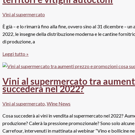
primo
trimestre
Vini al supermercato
a
rallentatore
È già – e lo rimarrà fino alla fine, ovvero sino al 31 dicembre – un
per
2022, le insegne della distribuzione moderna e le cantine fornitric
il
di produzione, a
vino
Boom
Leggi tutto »
al
degli
supermercato
spumanti
al
Vini al supermercato tra aument
supermercato:
succederà nel 2022?
Gdo
attenta
Vini al supermercato
,
Wine News
a
nuovi
Cosa succederà ai vini in vendita al supermercato nel 2022? Aument
territori
produzione? Calerà la pressione promozionale? Sono solo alcune 
e
Carrefour, intervenuti in mattinata al webinar “Vino e bollicine 