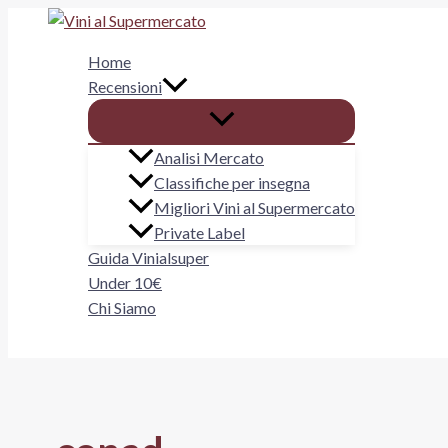
Vai
al
Home
contenuto
Recensioni
Analisi Mercato
Classifiche per insegna
Migliori Vini al Supermercato
Private Label
Guida Vinialsuper
Under 10€
Chi Siamo
Cerca