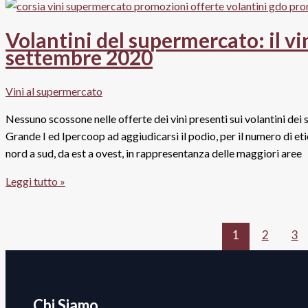
vino
in
Volantini del supermercato: il vi
Gdo:
settembre 2020
i
supermercati
Vini al supermercato
aprono
le
Nessuno scossone nelle offerte dei vini presenti sui volantini de
porte
Grande I ed Ipercoop ad aggiudicarsi il podio, per il numero di e
alle
nord a sud, da est a ovest, in rappresentanza delle maggiori aree
etichette
Volantini
Leggi tutto »
Horeca
del
supermercato:
il
1
2
3
vino
in
offerta
da
Chi Siamo