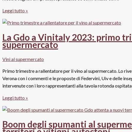
l’estate
Vendite
Leggi tutto »
2025
vino
Gdo:
parlano
La Gdo a Vinitaly 2023: primo tri
i
supermercato
buyer
di
Vini al supermercato
Carrefour,
Conad,
Primo trimestre a rallentatore per il vino al supermercato. Lo rive
Coop
Verona con i commenti e le proposte di Federvini, Uiv e delle in
e
intervenute con i loro rappresentanti alla tavola rotonda ospitat
Md
La
Leggi tutto »
Gdo
a
Vinitaly
Boom degli spumanti al superme
2023:
territori e vitigni autoctoni