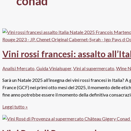
conad
Vini rossi francesi: assalto all’It
Analisi Mercato
,
Guida Vinialsuper
,
Vini al supermercato
,
Wine 
Sarà un Natale 2025 all’insegna dei vini rossi francesi in Italia? 
France (GCF) nei primi otto mesi del 2025, il momento delle etichet
fine anno potrebbe essere il momento della definitiva consacrazio
Vini
Leggi tutto »
rossi
francesi:
assalto