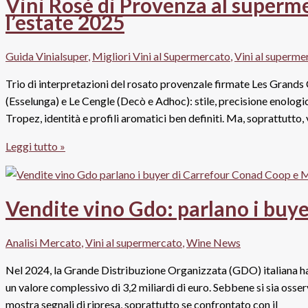
Vini Rosé di Provenza al superme
all’Italia
l’estate 2025
per
Natale
Guida Vinialsuper
,
Migliori Vini al Supermercato
,
Vini al superme
2025?
Trio di interpretazioni del rosato provenzale firmate Les Grands
(Esselunga) e Le Cengle (Decò e Adhoc): stile, precisione enologic
Tropez, identità e profili aromatici ben definiti. Ma, soprattutto, 
Vini
Leggi tutto »
Rosé
di
Provenza
Vendite vino Gdo: parlano i buy
al
supermercato:
Analisi Mercato
,
Vini al supermercato
,
Wine News
tre
proposte
Nel 2024, la Grande Distribuzione Organizzata (GDO) italiana ha re
“pop”
un valore complessivo di 3,2 miliardi di euro. Sebbene si sia osser
per
mostra segnali di ripresa, soprattutto se confrontato con il