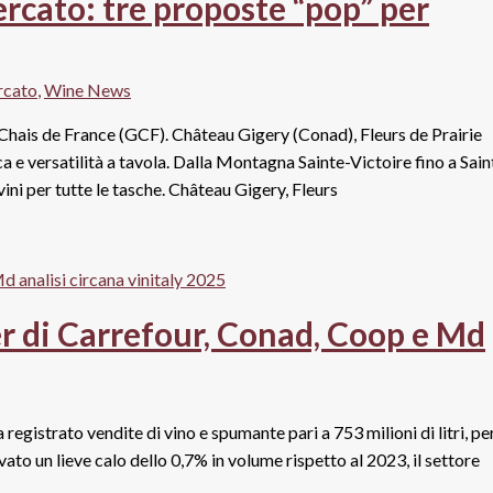
rcato: tre proposte “pop” per
rcato
,
Wine News
 Chais de France (GCF). Château Gigery (Conad), Fleurs de Prairie
a e versatilità a tavola. Dalla Montagna Sainte-Victoire fino a Sain
vini per tutte le tasche. Château Gigery, Fleurs
er di Carrefour, Conad, Coop e Md
gistrato vendite di vino e spumante pari a 753 milioni di litri, pe
vato un lieve calo dello 0,7% in volume rispetto al 2023, il settore