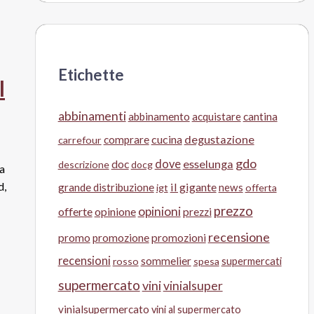
Etichette
l
abbinamenti
abbinamento
acquistare
cantina
cucina
degustazione
comprare
carrefour
gdo
doc
dove
esselunga
descrizione
docg
 a
d,
il gigante
grande distribuzione
news
igt
offerta
prezzo
opinioni
offerte
opinione
prezzi
recensione
promo
promozione
promozioni
recensioni
sommelier
supermercati
rosso
spesa
supermercato
vini
vinialsuper
vinialsupermercato
vini al supermercato