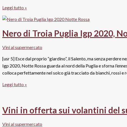
vitigni
Vini
Leggi tutto »
autoctoni
al
supermercato
tra
Nero di Troia Puglia Igp 2020, N
aumenti
prezzo
Vini al supermercato
e
promozioni:
[usr 5] Esce dal proprio “giardino”, il Salento, ma senza perdere n
cosa
Igp 2020, Notte Rossa guarda al nord della Puglia e sforna l’enne
succederà
colloca perfettamente nel solco già tracciato da bianchi, rossi e 
nel
Nero
Leggi tutto »
2022?
di
Troia
Puglia
Vini in offerta sui volantini del 
Igp
2020,
Vini al supermercato
Notte