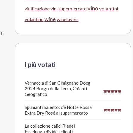
vino
volantini
vinificazione
vini supermercato
wine
volantino
winelovers
ti
I più votati
Vernaccia di San Gimignano Docg
2024 Borgo della Terra, Chianti
Geografico
Spumanti Salento: c’è Notte Rossa
Extra Dry Rosé al supermercato
La collezione calici Riedel
Esselunga divide i clienti