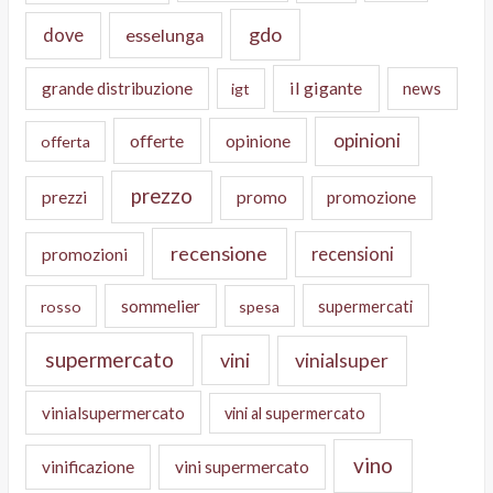
gdo
dove
esselunga
il gigante
grande distribuzione
news
igt
opinioni
offerte
opinione
offerta
prezzo
prezzi
promo
promozione
recensione
recensioni
promozioni
sommelier
supermercati
rosso
spesa
supermercato
vini
vinialsuper
vinialsupermercato
vini al supermercato
vino
vinificazione
vini supermercato