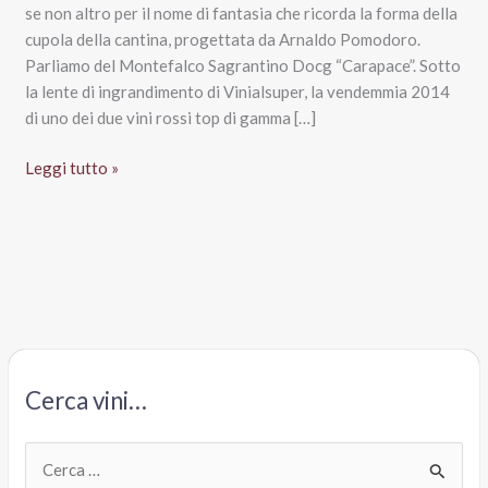
se non altro per il nome di fantasia che ricorda la forma della
cupola della cantina, progettata da Arnaldo Pomodoro.
Parliamo del Montefalco Sagrantino Docg “Carapace”. Sotto
la lente di ingrandimento di Vinialsuper, la vendemmia 2014
di uno dei due vini rossi top di gamma […]
Montefalco
Leggi tutto »
Sagrantino
Docg
2014
Carapace,
Tenuta
Castelbuono
Lunelli
Cerca vini…
C